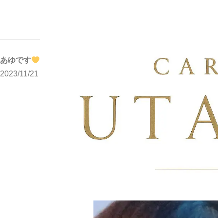
写メブログ
あゆです
ホーム
あゆです
2023/11/21