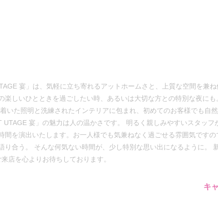
 UTAGE 宴」は、気軽に立ち寄れるアットホームさと、上質な空間を兼
の楽しいひとときを過ごしたい時、あるいは大切な方との特別な夜にも
ち着いた照明と洗練されたインテリアに包まれ、初めてのお客様でも自
AT UTAGE 宴」の魅力は人の温かさです。 明るく親しみやすいスタ
時間を演出いたします。お一人様でも気兼ねなく過ごせる雰囲気ですの
語り合う。 そんな何気ない時間が、少し特別な思い出になるように。 
様のご来店を心よりお待ちしております。
キ