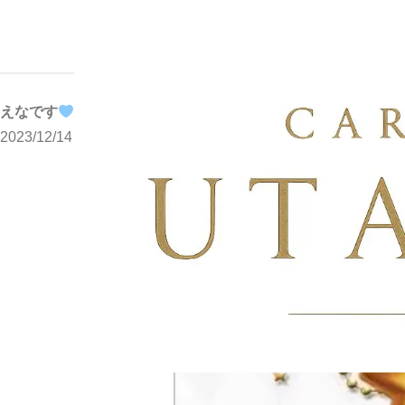
写メブログ
えなです
ホーム
えなです
2023/12/14