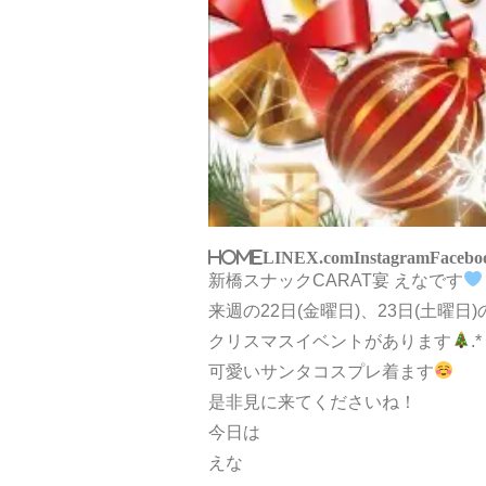
HOME
LINE
X.com
Instagram
Facebo
新橋スナックCARAT宴 えなです
来週の22日(金曜日)、23日(土曜日
クリスマスイベントがあります
.*
可愛いサンタコスプレ着ます
是非見に来てくださいね！
今日は
えな