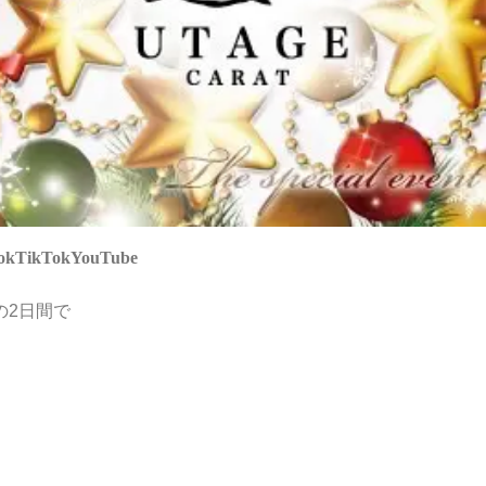
ok
TikTok
YouTube
)の2日間で