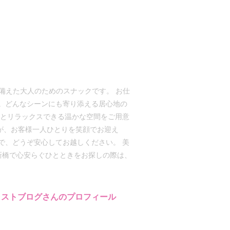
ね備えた大人のためのスナックです。 お仕
。どんなシーンにも寄り添える居心地の
然とリラックスできる温かな空間をご用意
ッフが、お客様一人ひとりを笑顔でお迎え
で、どうぞ安心してお越しください。 美
新橋で心安らぐひとときをお探しの際は、
ャストブログさんのプロフィール