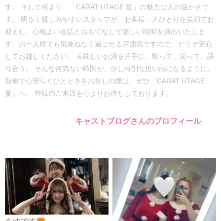
す。 そして何より、「CARAT UTAGE 宴」の魅力は人の温かさで
す。 明るく親しみやすいスタッフが、お客様一人ひとりを笑顔でお
迎えし、心地よい会話とおもてなしで楽しい時間を演出いたしま
す。お一人様でも気兼ねなく過ごせる雰囲気ですので、どうぞ安心
してお越しください。 美味しいお酒を片手に、歌って、笑って、語
り合う。 そんな何気ない時間が、少し特別な思い出になるように。
新橋で心安らぐひとときをお探しの際は、ぜひ「CARAT UTAGE
宴」へ。 皆様のご来店を心よりお待ちしております。
キャストブログさんのプロフィール