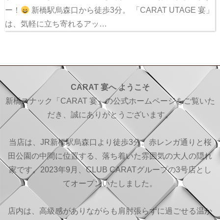
ー！
新橋駅烏森口から徒歩3分。 「CARAT UTAGE 宴」
は、気軽に立ち寄れるアッ…
CARAT 宴へ ようこそ
新橋スナック「CARAT 宴」の公式ホームページをご覧いた
だき、誠にありがとうございます。
当店は、JR新橋駅烏森口より徒歩3分。赤レンガ通りと桜
田公園の中間に位置する、落ち着いた雰囲気の大人の隠れ
家です。2023年9月、CLUB CARATグループの3号店とし
てオープンいたしました。
店内は、高級感がありながらも肩肘張らずに過ごせる温か