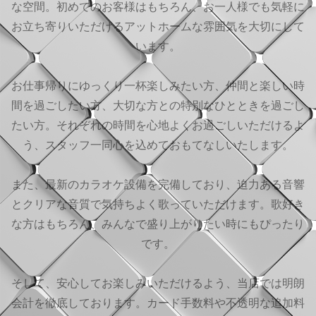
な空間。初めてのお客様はもちろん、お一人様でも気軽に
お立ち寄りいただけるアットホームな雰囲気を大切にして
います。
お仕事帰りにゆっくり一杯楽しみたい方、仲間と楽しい時
間を過ごしたい方、大切な方との特別なひとときを過ごし
たい方。それぞれの時間を心地よくお過ごしいただけるよ
う、スタッフ一同心を込めておもてなしいたします。
また、最新のカラオケ設備を完備しており、迫力ある音響
とクリアな音質で気持ちよく歌っていただけます。歌好き
な方はもちろん、みんなで盛り上がりたい時にもぴったり
です。
そして、安心してお楽しみいただけるよう、当店では明朗
会計を徹底しております。カード手数料や不透明な追加料