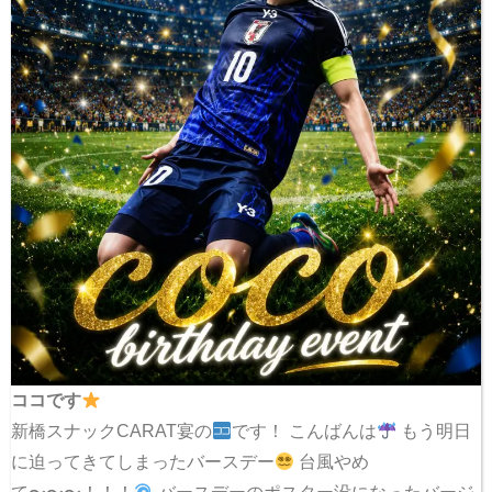
ココです
新橋スナックCARAT宴の
です！ こんばんは
もう明日
に迫ってきてしまったバースデー
台風やめ