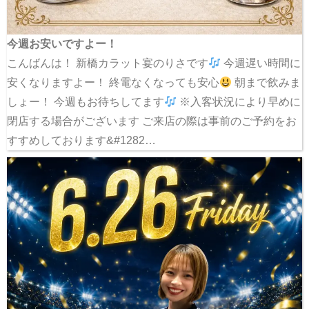
今週お安いですよー！
こんばんは！ 新橋カラット宴のりさです
今週遅い時間に
安くなりますよー！ 終電なくなっても安心
朝まで飲みま
しょー！ 今週もお待ちしてます
※入客状況により早めに
閉店する場合がございます ご来店の際は事前のご予約をお
すすめしております&#1282…