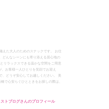
ね備えた大人のためのスナックです。 お仕
。どんなシーンにも寄り添える居心地の
然とリラックスできる温かな空間をご用意
ッフが、お客様一人ひとりを笑顔でお迎え
で、どうぞ安心してお越しください。 美
新橋で心安らぐひとときをお探しの際は、
ャストブログさんのプロフィール