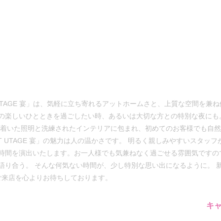
 UTAGE 宴」は、気軽に立ち寄れるアットホームさと、上質な空間を兼
の楽しいひとときを過ごしたい時、あるいは大切な方との特別な夜にも
ち着いた照明と洗練されたインテリアに包まれ、初めてのお客様でも自
AT UTAGE 宴」の魅力は人の温かさです。 明るく親しみやすいスタ
時間を演出いたします。お一人様でも気兼ねなく過ごせる雰囲気ですの
語り合う。 そんな何気ない時間が、少し特別な思い出になるように。 
様のご来店を心よりお待ちしております。
キ