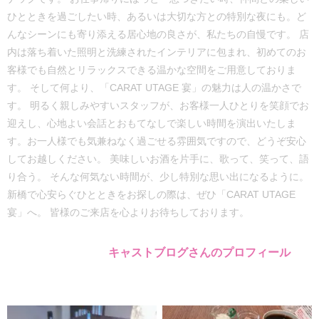
ひとときを過ごしたい時、あるいは大切な方との特別な夜にも。ど
んなシーンにも寄り添える居心地の良さが、私たちの自慢です。 店
内は落ち着いた照明と洗練されたインテリアに包まれ、初めてのお
客様でも自然とリラックスできる温かな空間をご用意しておりま
す。 そして何より、「CARAT UTAGE 宴」の魅力は人の温かさで
す。 明るく親しみやすいスタッフが、お客様一人ひとりを笑顔でお
迎えし、心地よい会話とおもてなしで楽しい時間を演出いたしま
す。お一人様でも気兼ねなく過ごせる雰囲気ですので、どうぞ安心
してお越しください。 美味しいお酒を片手に、歌って、笑って、語
り合う。 そんな何気ない時間が、少し特別な思い出になるように。
新橋で心安らぐひとときをお探しの際は、ぜひ「CARAT UTAGE
宴」へ。 皆様のご来店を心よりお待ちしております。
キャストブログさんのプロフィール