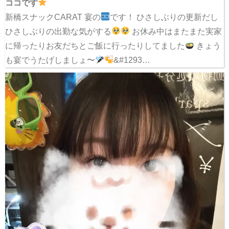
ココです
新橋スナックCARAT 宴の
です！ ひさしぶりの更新だし
ひさしぶりの出勤な気がする
お休み中はまたまた実家
に帰ったりお友だちとご飯に行ったりしてました
きょう
も宴でうたげしましょ〜
&#1293…