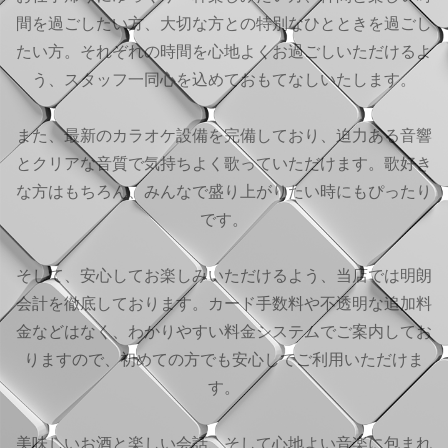
間を過ごしたい方、大切な方との特別なひとときを過ごし
たい方。それぞれの時間を心地よくお過ごしいただけるよ
う、スタッフ一同心を込めておもてなしいたします。
また、最新のカラオケ設備を完備しており、迫力ある音響
とクリアな音質で気持ちよく歌っていただけます。歌好き
な方はもちろん、みんなで盛り上がりたい時にもぴったり
です。
そして、安心してお楽しみいただけるよう、当店では明朗
会計を徹底しております。カード手数料や不透明な追加料
金などはなく、わかりやすい料金システムでご案内してお
りますので、初めての方でも安心してご利用いただけま
す。
美味しいお酒と楽しい会話、そして心地よい音楽に包まれ