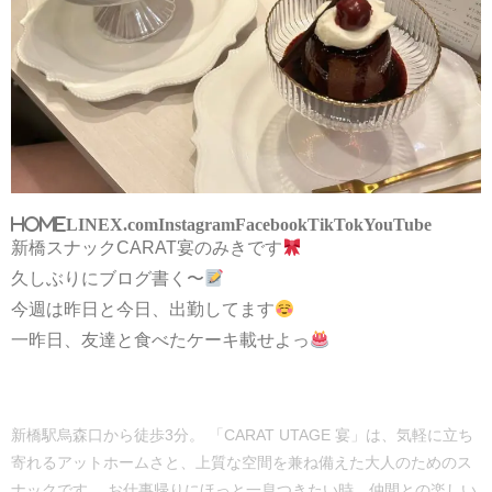
HOME
LINE
X.com
Instagram
Facebook
TikTok
YouTube
新橋スナックCARAT宴のみきです
久しぶりにブログ書く〜
今週は昨日と今日、出勤してます
一昨日、友達と食べたケーキ載せよっ
新橋駅烏森口から徒歩3分。 「CARAT UTAGE 宴」は、気軽に立ち
寄れるアットホームさと、上質な空間を兼ね備えた大人のためのス
ナックです。 お仕事帰りにほっと一息つきたい時、仲間との楽しい