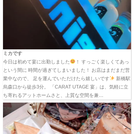
ミカです
今日は初めて宴に出勤しました
！ すっごく楽しくてあっ
という間に 時間が過ぎてしまいました！ お店はまだまだ営
業中なので、 足を運んでいただけたら嬉しいです
新橋駅
烏森口から徒歩3分。 「CARAT UTAGE 宴」は、気軽に立
ち寄れるアットホームさと、上質な空間を兼…