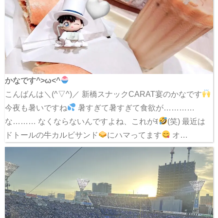
かなです^>ω<^
こんばんは＼(^▽^)／ 新橋スナックCARAT宴のかなです
今夜も暑いですね
暑すぎて暑すぎて食欲が…………
な……… なくならないんですよね、これがꉂ
(笑) 最近は
ドトールの牛カルビサンド
にハマってます
オ…