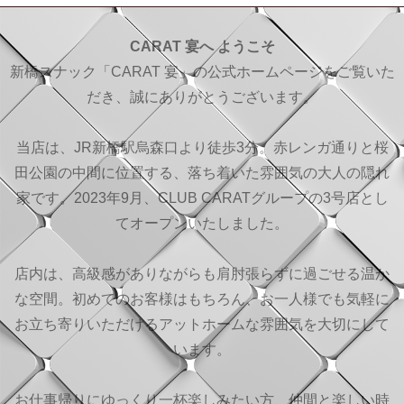
CARAT 宴へ ようこそ
新橋スナック「CARAT 宴」の公式ホームページをご覧いた
だき、誠にありがとうございます。
当店は、JR新橋駅烏森口より徒歩3分。赤レンガ通りと桜
田公園の中間に位置する、落ち着いた雰囲気の大人の隠れ
家です。2023年9月、CLUB CARATグループの3号店とし
てオープンいたしました。
店内は、高級感がありながらも肩肘張らずに過ごせる温か
な空間。初めてのお客様はもちろん、お一人様でも気軽に
お立ち寄りいただけるアットホームな雰囲気を大切にして
います。
お仕事帰りにゆっくり一杯楽しみたい方、仲間と楽しい時