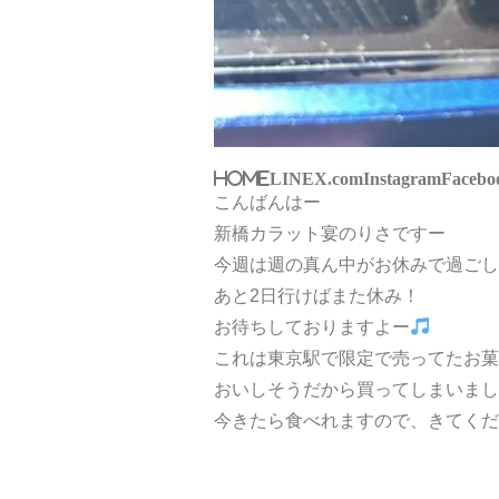
HOME
LINE
X.com
Instagram
Facebo
こんばんはー
新橋カラット宴のりさですー
今週は週の真ん中がお休みで過ごし
あと2日行けばまた休み！
お待ちしておりますよー
これは東京駅で限定で売ってたお菓
おいしそうだから買ってしまいまし
今きたら食べれますので、きてくだ