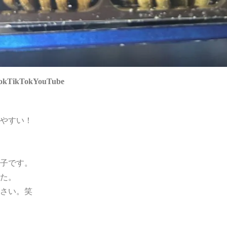
ok
TikTok
YouTube
やすい！
子です。
た。
さい。笑