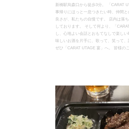
新橋駅烏森口から徒歩3分。 「CARAT
事帰りにほっと一息つきたい時、仲間と
良さが、私たちの自慢です。 店内は落
しております。 そして何より、「CAR
し、心地よい会話とおもてなしで楽しい
味しいお酒を片手に、歌って、笑って、
ぜひ「CARAT UTAGE 宴」へ。 皆