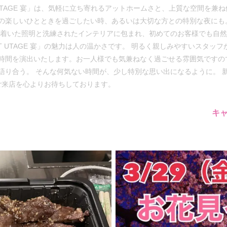
 UTAGE 宴」は、気軽に立ち寄れるアットホームさと、上質な空間を兼
の楽しいひとときを過ごしたい時、あるいは大切な方との特別な夜にも
ち着いた照明と洗練されたインテリアに包まれ、初めてのお客様でも自
AT UTAGE 宴」の魅力は人の温かさです。 明るく親しみやすいスタ
時間を演出いたします。お一人様でも気兼ねなく過ごせる雰囲気ですの
語り合う。 そんな何気ない時間が、少し特別な思い出になるように。 
様のご来店を心よりお待ちしております。
キ