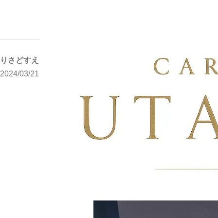
写メブログ
りさどすえ
ホーム
りさどすえ
2024/03/21