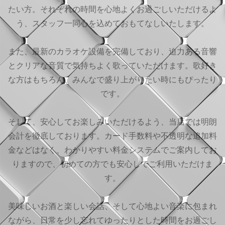
たい方。それぞれの時間を心地よくお過ごしいただけるよ
う、スタッフ一同心を込めておもてなしいたします。
また、最新のカラオケ設備を完備しており、迫力ある音響
とクリアな音質で気持ちよく歌っていただけます。歌好き
な方はもちろん、みんなで盛り上がりたい時にもぴったり
です。
そして、安心してお楽しみいただけるよう、当店では明朗
会計を徹底しております。カード手数料や不透明な追加料
金などはなく、わかりやすい料金システムでご案内してお
りますので、初めての方でも安心してご利用いただけま
す。
美味しいお酒と楽しい会話、そして心地よい音楽に包まれ
ながら、日常を少し忘れてゆったりとした時間をお過ごし