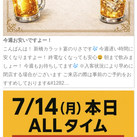
今週お安いですよー！
こんばんは！ 新橋カラット宴のりさです
今週遅い時間に
安くなりますよー！ 終電なくなっても安心
朝まで飲みま
しょー！ 今週もお待ちしてます
※入客状況により早めに
閉店する場合がございます ご来店の際は事前のご予約をお
すすめしております&#1282…