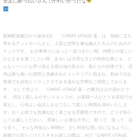
安定に酔っ払いさんでかわいかったな
新橋駅烏森口から徒歩3分。 「CARAT UTAGE 宴」は、気軽に立ち
寄れるアットホームさと、上質な空間を兼ね備えた大人のためのス
ナックです。 お仕事帰りにほっと一息つきたい時、仲間との楽しい
ひとときを過ごしたい時、あるいは大切な方との特別な夜にも。ど
んなシーンにも寄り添える居心地の良さが、私たちの自慢です。 店
内は落ち着いた照明と洗練されたインテリアに包まれ、初めてのお
客様でも自然とリラックスできる温かな空間をご用意しておりま
す。 そして何より、「CARAT UTAGE 宴」の魅力は人の温かさで
す。 明るく親しみやすいスタッフが、お客様一人ひとりを笑顔でお
迎えし、心地よい会話とおもてなしで楽しい時間を演出いたしま
す。お一人様でも気兼ねなく過ごせる雰囲気ですので、どうぞ安心
してお越しください。 美味しいお酒を片手に、歌って、笑って、語
り合う。 そんな何気ない時間が、少し特別な思い出になるように。
新橋で心安らぐひとときをお探しの際は、ぜひ「CARAT UTAGE