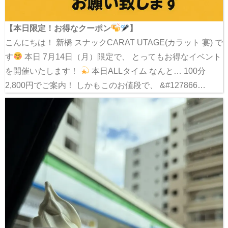
【本日限定！お得なクーポン
】
こんにちは！ 新橋 スナックCARAT UTAGE(カラット 宴) で
す
本日 7月14日（月）限定で、 とってもお得なイベント
を開催いたします！
本日ALLタイム なんと… 100分
2,800円でご案内！ しかもこのお値段で、 &#127866…