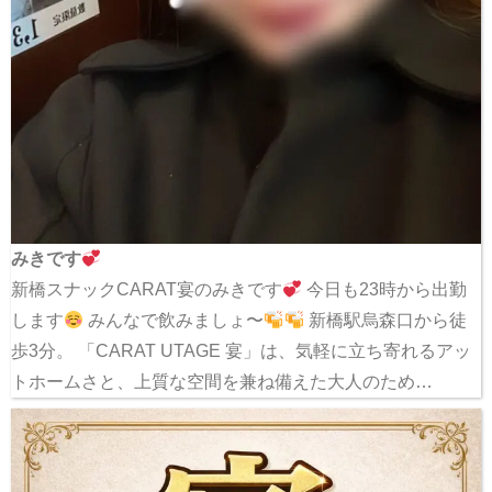
みきです
新橋スナックCARAT宴のみきです
今日も23時から出勤
します
みんなで飲みましょ〜
新橋駅烏森口から徒
歩3分。 「CARAT UTAGE 宴」は、気軽に立ち寄れるアッ
トホームさと、上質な空間を兼ね備えた大人のため…