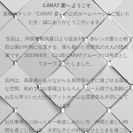
CARAT 宴へ ようこそ
新橋スナック「CARAT 宴」の公式ホームページをご覧いた
だき、誠にありがとうございます。
当店は、JR新橋駅烏森口より徒歩3分。赤レンガ通りと桜
田公園の中間に位置する、落ち着いた雰囲気の大人の隠れ
家です。2023年9月、CLUB CARATグループの3号店とし
てオープンいたしました。
店内は、高級感がありながらも肩肘張らずに過ごせる温か
な空間。初めてのお客様はもちろん、お一人様でも気軽に
お立ち寄りいただけるアットホームな雰囲気を大切にして
います。
お仕事帰りにゆっくり一杯楽しみたい方、仲間と楽しい時
間を過ごしたい方、大切な方との特別なひとときを過ごし