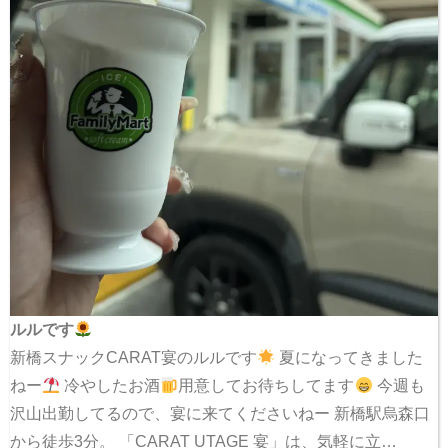
ルルです
新橋スナックCARAT宴のルルです
夏になってきました
ねー
冷やしたお酒
用意してお待ちしてます
今週も
沢山出勤してるので、宴に来てくださいねー 新橋駅烏森口
から徒歩3分。 「CARAT UTAGE 宴」は、気軽に立…