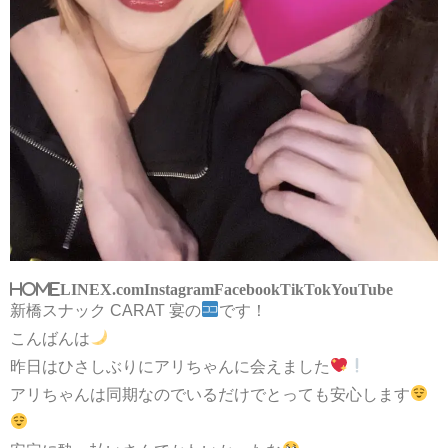
HOME
LINE
X.com
Instagram
Facebook
TikTok
YouTube
新橋スナック CARAT 宴の
です！
こんばんは
昨日はひさしぶりにアリちゃんに会えました
アリちゃんは同期なのでいるだけでとっても安心します