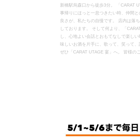
新橋駅烏森口から徒歩3分。 「CARAT
事帰りにほっと一息つきたい時、仲間と
良さが、私たちの自慢です。 店内は落
しております。 そして何より、「CAR
し、心地よい会話とおもてなしで楽しい
味しいお酒を片手に、歌って、笑って、
ぜひ「CARAT UTAGE 宴」へ。 皆