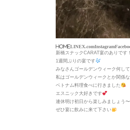
HOME
LINE
X.com
Instagram
Facebo
新橋スナックCARAT宴のありです
1週間ぶりの宴です
みなさんゴールデンウィーク何して
私はゴールデンウィークとか関係な
ベトナム料理食べに行きました
エスニック大好きです
連休明け初日から楽しみましょう〜
ぜひ宴に飲みに来て下さい