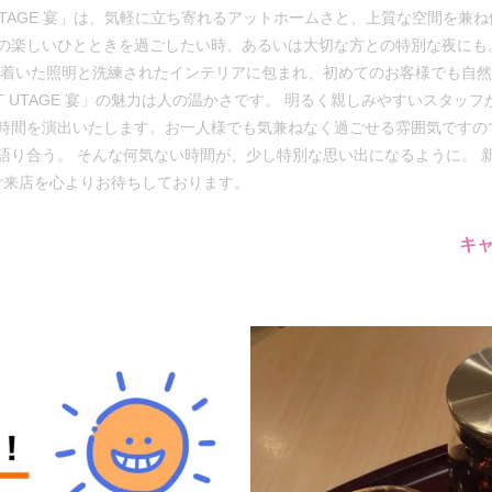
 UTAGE 宴」は、気軽に立ち寄れるアットホームさと、上質な空間を兼
の楽しいひとときを過ごしたい時、あるいは大切な方との特別な夜にも
ち着いた照明と洗練されたインテリアに包まれ、初めてのお客様でも自
AT UTAGE 宴」の魅力は人の温かさです。 明るく親しみやすいスタ
時間を演出いたします。お一人様でも気兼ねなく過ごせる雰囲気ですの
語り合う。 そんな何気ない時間が、少し特別な思い出になるように。 
様のご来店を心よりお待ちしております。
キ