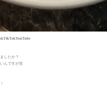
ok
TikTok
YouTube
！
ましたか？
いんですが笑
！