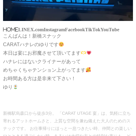
HOME
LINE
X.com
Instagram
Facebook
TikTok
YouTube
こんばんは！新橋スナック
CARATハナレのゆりです
本日は宴にお邪魔させて頂いてます
ハナレにはないクライナーがあって
めちゃくちゃテンション上がってます
お時間ある方は是非来て下さい！
ゆり
新橋駅烏森口から徒歩3分。 「CARAT UTAGE 宴」は、気軽に立ち
寄れるアットホームさと、上質な空間を兼ね備えた大人のためのス
ナックです。 お仕事帰りにほっと一息つきたい時、仲間との楽しい