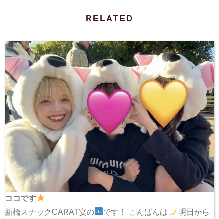
RELATED
ココです
新橋スナックCARAT宴の
です！ こんばんは
明日から