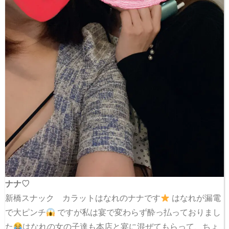
ナナ♡
新橋スナック カラットはなれのナナです
はなれが漏電
で大ピンチ
ですが私は宴で変わらず酔っ払っておりまし
た
はなれの女の子達も本店と宴に混ぜてもらって、ちょ