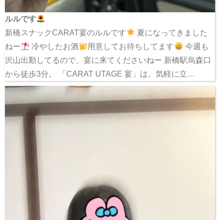
ルルです
新橋スナックCARAT宴のルルです
夏になってきました
ねー
冷やしたお酒
用意してお待ちしてます
今週も
沢山出勤してるので、宴に来てくださいねー 新橋駅烏森口
から徒歩3分。 「CARAT UTAGE 宴」は、気軽に立…