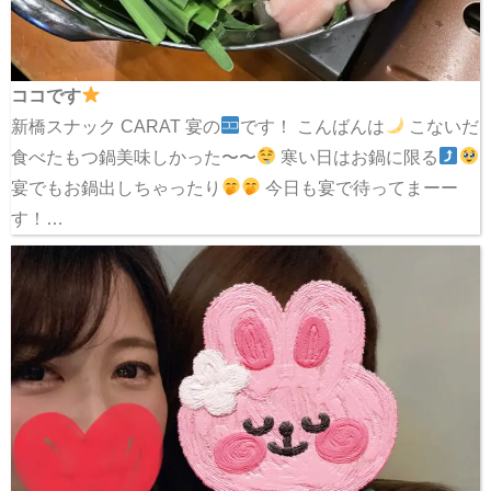
ココです
新橋スナック CARAT 宴の
です！ こんばんは
こないだ
食べたもつ鍋美味しかった〜〜
寒い日はお鍋に限る
宴でもお鍋出しちゃったり
今日も宴で待ってまーー
す！…