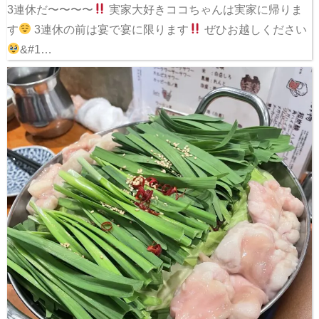
3連休だ〜〜〜〜
実家大好きココちゃんは実家に帰りま
す
3連休の前は宴で宴に限ります
ぜひお越しください
&#1…