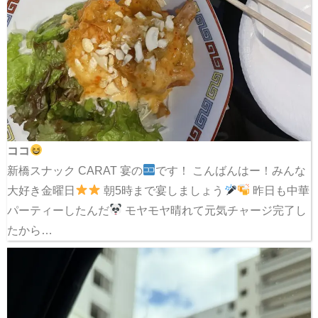
ココ
新橋スナック CARAT 宴の
です！ こんばんはー！みんな
大好き金曜日
朝5時まで宴しましょう
昨日も中華
パーティーしたんだ
モヤモヤ晴れて元気チャージ完了し
たから…