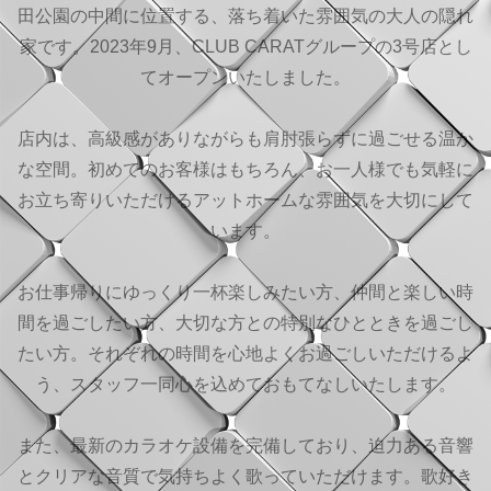
田公園の中間に位置する、落ち着いた雰囲気の大人の隠れ
家です。2023年9月、CLUB CARATグループの3号店とし
てオープンいたしました。
店内は、高級感がありながらも肩肘張らずに過ごせる温か
な空間。初めてのお客様はもちろん、お一人様でも気軽に
お立ち寄りいただけるアットホームな雰囲気を大切にして
います。
お仕事帰りにゆっくり一杯楽しみたい方、仲間と楽しい時
間を過ごしたい方、大切な方との特別なひとときを過ごし
たい方。それぞれの時間を心地よくお過ごしいただけるよ
う、スタッフ一同心を込めておもてなしいたします。
また、最新のカラオケ設備を完備しており、迫力ある音響
とクリアな音質で気持ちよく歌っていただけます。歌好き