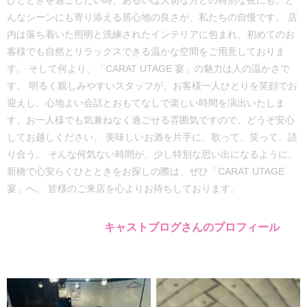
ひとときを過ごしたい時、あるいは大切な方との特別な夜にも。ど
んなシーンにも寄り添える居心地の良さが、私たちの自慢です。 店
内は落ち着いた照明と洗練されたインテリアに包まれ、初めてのお
客様でも自然とリラックスできる温かな空間をご用意しておりま
す。 そして何より、「CARAT UTAGE 宴」の魅力は人の温かさで
す。 明るく親しみやすいスタッフが、お客様一人ひとりを笑顔でお
迎えし、心地よい会話とおもてなしで楽しい時間を演出いたしま
す。お一人様でも気兼ねなく過ごせる雰囲気ですので、どうぞ安心
してお越しください。 美味しいお酒を片手に、歌って、笑って、語
り合う。 そんな何気ない時間が、少し特別な思い出になるように。
新橋で心安らぐひとときをお探しの際は、ぜひ「CARAT UTAGE
宴」へ。 皆様のご来店を心よりお待ちしております。
キャストブログさんのプロフィール