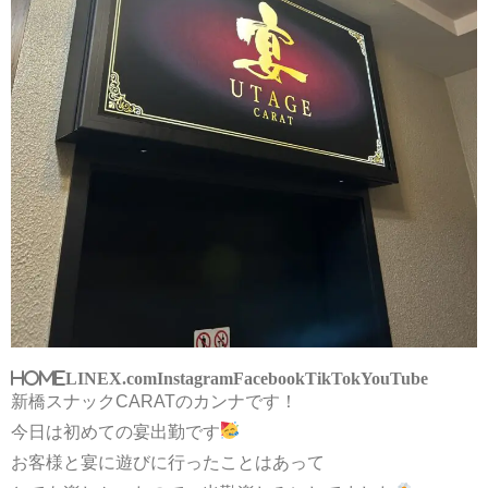
HOME
LINE
X.com
Instagram
Facebook
TikTok
YouTube
新橋スナックCARATのカンナです！
今日は初めての宴出勤です
お客様と宴に遊びに行ったことはあって