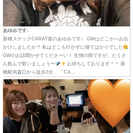
あゆみです♩
新橋スナックCARAT宴のあゆみです♩ GWはどこかへお出
かけしましたか？ 私はどこも行かずに寝てばかりでした
GWのお話聞かせてくださーい！ 生憎の雨ですが、たくさ
ん飲んで歌いましょう〜
お待ちしております＾＾ 新
橋駅烏森口から徒歩3分。 「CA…