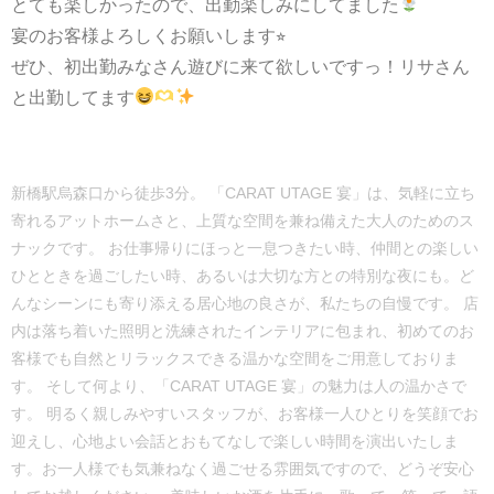
とても楽しかったので、出勤楽しみにしてました
宴のお客様よろしくお願いします⭐︎
ぜひ、初出勤みなさん遊びに来て欲しいですっ！リサさん
と出勤してます
新橋駅烏森口から徒歩3分。 「CARAT UTAGE 宴」は、気軽に立ち
寄れるアットホームさと、上質な空間を兼ね備えた大人のためのス
ナックです。 お仕事帰りにほっと一息つきたい時、仲間との楽しい
ひとときを過ごしたい時、あるいは大切な方との特別な夜にも。ど
んなシーンにも寄り添える居心地の良さが、私たちの自慢です。 店
内は落ち着いた照明と洗練されたインテリアに包まれ、初めてのお
客様でも自然とリラックスできる温かな空間をご用意しておりま
す。 そして何より、「CARAT UTAGE 宴」の魅力は人の温かさで
す。 明るく親しみやすいスタッフが、お客様一人ひとりを笑顔でお
迎えし、心地よい会話とおもてなしで楽しい時間を演出いたしま
す。お一人様でも気兼ねなく過ごせる雰囲気ですので、どうぞ安心