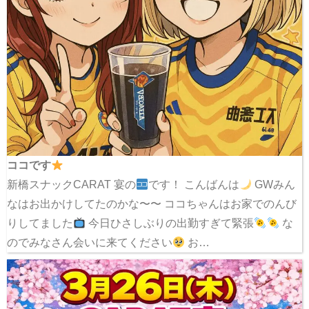
ココです
新橋スナックCARAT 宴の
です！ こんばんは
GWみん
なはお出かけしてたのかな〜〜 ココちゃんはお家でのんび
りしてました
今日ひさしぶりの出勤すぎて緊張
な
のでみなさん会いに来てください
お…