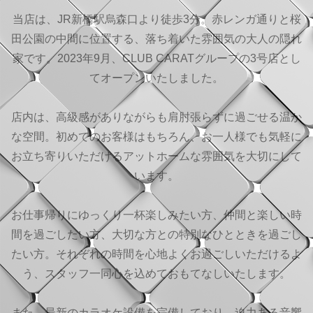
当店は、JR新橋駅烏森口より徒歩3分。赤レンガ通りと桜
田公園の中間に位置する、落ち着いた雰囲気の大人の隠れ
家です。2023年9月、CLUB CARATグループの3号店とし
てオープンいたしました。
店内は、高級感がありながらも肩肘張らずに過ごせる温か
な空間。初めてのお客様はもちろん、お一人様でも気軽に
お立ち寄りいただけるアットホームな雰囲気を大切にして
います。
お仕事帰りにゆっくり一杯楽しみたい方、仲間と楽しい時
間を過ごしたい方、大切な方との特別なひとときを過ごし
たい方。それぞれの時間を心地よくお過ごしいただけるよ
う、スタッフ一同心を込めておもてなしいたします。
また、最新のカラオケ設備を完備しており、迫力ある音響