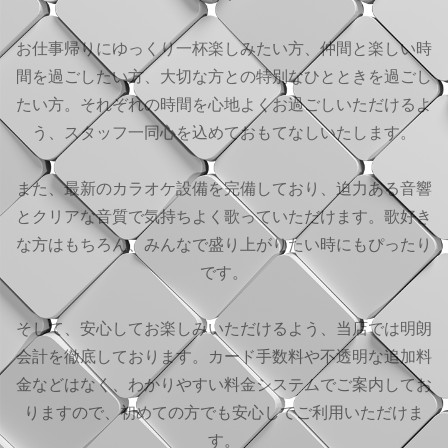
お仕事帰りにゆっくり一杯楽しみたい方、仲間と楽しい時
間を過ごしたい方、大切な方との特別なひとときを過ごし
たい方。それぞれの時間を心地よくお過ごしいただけるよ
う、スタッフ一同心を込めておもてなしいたします。
また、最新のカラオケ設備を完備しており、迫力ある音響
とクリアな音質で気持ちよく歌っていただけます。歌好き
な方はもちろん、みんなで盛り上がりたい時にもぴったり
です。
そして、安心してお楽しみいただけるよう、当店では明朗
会計を徹底しております。カード手数料や不透明な追加料
金などはなく、わかりやすい料金システムでご案内してお
りますので、初めての方でも安心してご利用いただけま
す。