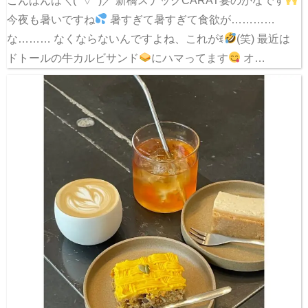
こんばんは＼(^▽^)／ 新橋スナックCARAT宴のかなです
今夜も暑いですね
暑すぎて暑すぎて食欲が…………
な……… なくならないんですよね、これがꉂ
(笑) 最近は
ドトールの牛カルビサンド
にハマってます
オ…