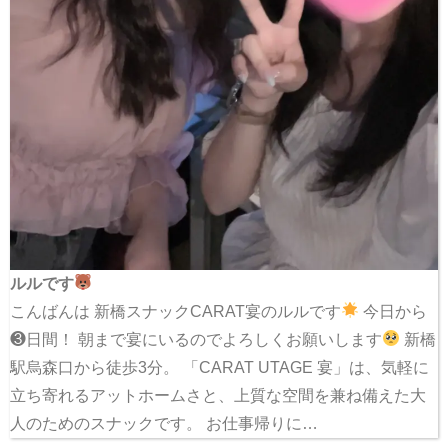
ルルです
こんばんは 新橋スナックCARAT宴のルルです
今日から
❸日間！ 朝まで宴にいるのでよろしくお願いします
新橋
駅烏森口から徒歩3分。 「CARAT UTAGE 宴」は、気軽に
立ち寄れるアットホームさと、上質な空間を兼ね備えた大
人のためのスナックです。 お仕事帰りに…