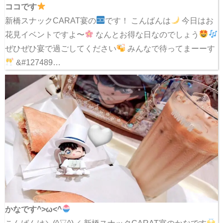
ココです
新橋スナックCARAT宴の
です！ こんばんは
今日はお
花見イベントですよ〜
なんとお得な日なのでしょう
ぜひぜひ宴で過ごしてください
みんなで待ってまーーす
&#127489…
かなです^>ω<^