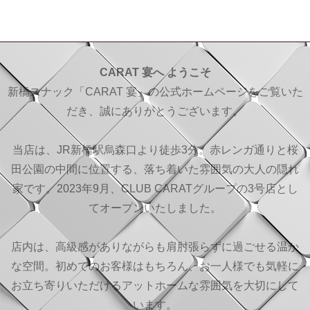
CARAT 宴へ ようこそ
新橋スナック「CARAT 宴」の公式ホームページをご覧いた
だき、誠にありがとうございます。
当店は、JR新橋駅烏森口より徒歩3分。赤レンガ通りと桜
田公園の中間に位置する、落ち着いた雰囲気の大人の隠れ
家です。2023年9月、CLUB CARATグループの3号店とし
てオープンいたしました。
店内は、高級感がありながらも肩肘張らずに過ごせる温か
な空間。初めてのお客様はもちろん、お一人様でも気軽に
お立ち寄りいただけるアットホームな雰囲気を大切にして
います。