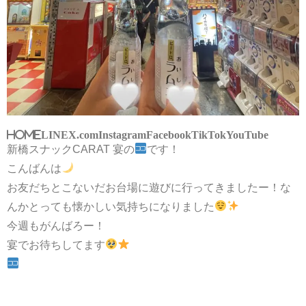
HOME
LINE
X.com
Instagram
Facebook
TikTok
YouTube
新橋スナックCARAT 宴の
です！
こんばんは
お友だちとこないだお台場に遊びに行ってきましたー！な
んかとっても懐かしい気持ちになりました
今週もがんばろー！
宴でお待ちしてます