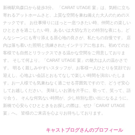
新橋駅烏森口から徒歩3分。 「CARAT UTAGE 宴」は、気軽に立ち
寄れるアットホームさと、上質な空間を兼ね備えた大人のためのス
ナックです。 お仕事帰りにほっと一息つきたい時、仲間との楽しい
ひとときを過ごしたい時、あるいは大切な方との特別な夜にも。ど
んなシーンにも寄り添える居心地の良さが、私たちの自慢です。 店
内は落ち着いた照明と洗練されたインテリアに包まれ、初めてのお
客様でも自然とリラックスできる温かな空間をご用意しておりま
す。 そして何より、「CARAT UTAGE 宴」の魅力は人の温かさで
す。 明るく親しみやすいスタッフが、お客様一人ひとりを笑顔でお
迎えし、心地よい会話とおもてなしで楽しい時間を演出いたしま
す。お一人様でも気兼ねなく過ごせる雰囲気ですので、どうぞ安心
してお越しください。 美味しいお酒を片手に、歌って、笑って、語
り合う。 そんな何気ない時間が、少し特別な思い出になるように。
新橋で心安らぐひとときをお探しの際は、ぜひ「CARAT UTAGE
宴」へ。 皆様のご来店を心よりお待ちしております。
キャストブログさんのプロフィール