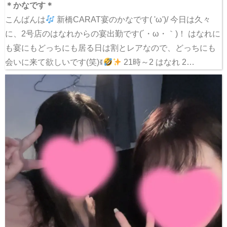
＊かなです＊
こんばんは
新橋CARAT宴のかなです( 'ω')/ 今日は久々
に、2号店のはなれからの宴出勤です(´・ω・｀)！ はなれに
も宴にもどっちにも居る日は割とレアなので、どっちにも
会いに来て欲しいです(笑)ꉂ
21時～2 はなれ 2…