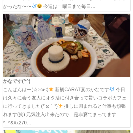
かったな〜〜
今週は土曜日まで毎日…
かなです(^^)
こんばんはー(☆>ω<)
新橋CARAT宴のかなです
今日
は久々に会う友人にオタ活に付き合って貰いコラボカフェ
に行ってきました(*´ω｀*)
推しに囲まれると仕事も頑張
れます(笑) 元気注入出来たので、是非宴でまってます
^_^&#x270…