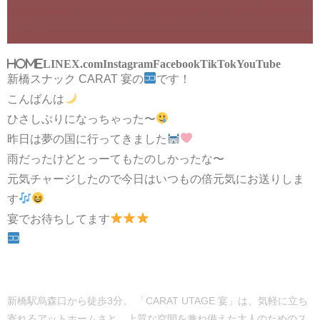
HOME
LINE
X.com
Instagram
Facebook
TikTok
YouTube
新橋スナック CARAT 宴の
です！
こんばんは
ひさしぶりになっちゃった〜
昨日は夢の国に行ってきました
雨だったけどとっーてもたのしかったな〜
元気チャージしたので今日はいつもの倍元気にお送りしま
す
宴でお待ちしてます
新橋駅烏森口から徒歩3分。 「CARAT UTAGE 宴」は、気軽に立ち
寄れるアットホームさと、上質な空間を兼ね備えた大人のためのス