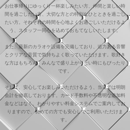
お仕事帰りにゆっくり一杯楽しみたい方、仲間と楽しい時
間を過ごしたい方、大切な方との特別なひとときを過ごし
たい方。それぞれの時間を心地よくお過ごしいただけるよ
う、スタッフ一同心を込めておもてなしいたします。
また、最新のカラオケ設備を完備しており、迫力ある音響
とクリアな音質で気持ちよく歌っていただけます。歌好き
な方はもちろん、みんなで盛り上がりたい時にもぴったり
です。
そして、安心してお楽しみいただけるよう、当店では明朗
会計を徹底しております。カード手数料や不透明な追加料
金などはなく、わかりやすい料金システムでご案内してお
りますので、初めての方でも安心してご利用いただけま
す。