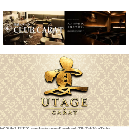
HOME
LINE
X.com
Instagram
Facebook
TikTok
YouTube