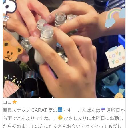
ココ
新橋スナック CARAT 宴の
です！ こんばんは
月曜日か
ら雨でどんよりですね、、
ひさしぶりに土曜日に出勤し
たら初めましての方にたくさんお会いできてとっても楽し