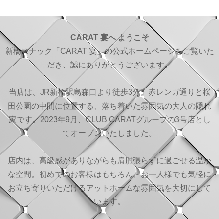
CARAT 宴へ ようこそ
新橋スナック「CARAT 宴」の公式ホームページをご覧いた
だき、誠にありがとうございます。
当店は、JR新橋駅烏森口より徒歩3分。赤レンガ通りと桜
田公園の中間に位置する、落ち着いた雰囲気の大人の隠れ
家です。2023年9月、CLUB CARATグループの3号店とし
てオープンいたしました。
店内は、高級感がありながらも肩肘張らずに過ごせる温か
な空間。初めてのお客様はもちろん、お一人様でも気軽に
お立ち寄りいただけるアットホームな雰囲気を大切にして
います。