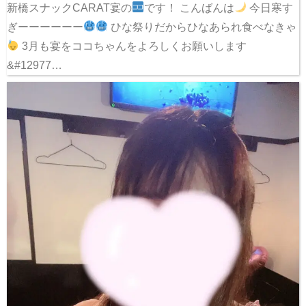
新橋スナックCARAT宴の
です！ こんばんは
今日寒す
ぎーーーーーー
ひな祭りだからひなあられ食べなきゃ
3月も宴をココちゃんをよろしくお願いします
&#12977…