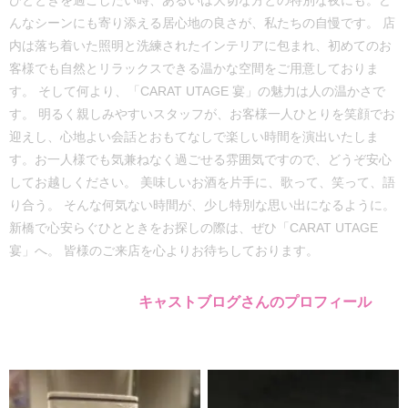
ひとときを過ごしたい時、あるいは大切な方との特別な夜にも。ど
んなシーンにも寄り添える居心地の良さが、私たちの自慢です。 店
内は落ち着いた照明と洗練されたインテリアに包まれ、初めてのお
客様でも自然とリラックスできる温かな空間をご用意しておりま
す。 そして何より、「CARAT UTAGE 宴」の魅力は人の温かさで
す。 明るく親しみやすいスタッフが、お客様一人ひとりを笑顔でお
迎えし、心地よい会話とおもてなしで楽しい時間を演出いたしま
す。お一人様でも気兼ねなく過ごせる雰囲気ですので、どうぞ安心
してお越しください。 美味しいお酒を片手に、歌って、笑って、語
り合う。 そんな何気ない時間が、少し特別な思い出になるように。
新橋で心安らぐひとときをお探しの際は、ぜひ「CARAT UTAGE
宴」へ。 皆様のご来店を心よりお待ちしております。
キャストブログさんのプロフィール