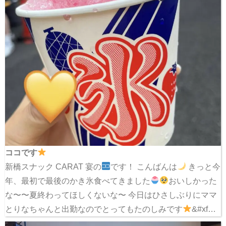
ココです
新橋スナック CARAT 宴の
です！ こんばんは
きっと今
年、最初で最後のかき氷食べてきました
おいしかった
な〜〜夏終わってほしくないな〜 今日はひさしぶりにママ
とりなちゃんと出勤なのでとってもたのしみです
&#xf…