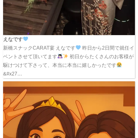
えなです
新橋スナックCARAT宴 えなです
昨日から2日間で就任イ
ベントさせて頂いてます
初日からたくさんのお客様が
駆けつけて下さって、本当に本当に嬉しかったです
&#x27…