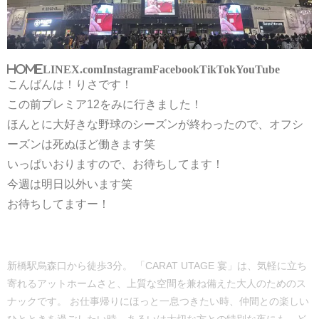
HOME
LINE
X.com
Instagram
Facebook
TikTok
YouTube
こんばんは！りさです！
この前プレミア12をみに行きました！
ほんとに大好きな野球のシーズンが終わったので、オフシ
ーズンは死ぬほど働きます笑
いっぱいおりますので、お待ちしてます！
今週は明日以外います笑
お待ちしてますー！
新橋駅烏森口から徒歩3分。 「CARAT UTAGE 宴」は、気軽に立ち
寄れるアットホームさと、上質な空間を兼ね備えた大人のためのス
ナックです。 お仕事帰りにほっと一息つきたい時、仲間との楽しい