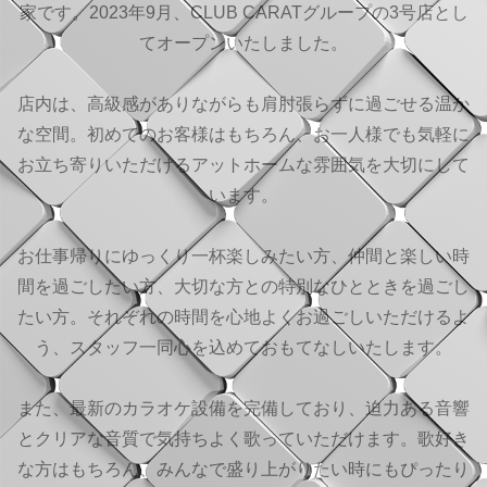
家です。2023年9月、CLUB CARATグループの3号店とし
てオープンいたしました。
店内は、高級感がありながらも肩肘張らずに過ごせる温か
な空間。初めてのお客様はもちろん、お一人様でも気軽に
お立ち寄りいただけるアットホームな雰囲気を大切にして
います。
お仕事帰りにゆっくり一杯楽しみたい方、仲間と楽しい時
間を過ごしたい方、大切な方との特別なひとときを過ごし
たい方。それぞれの時間を心地よくお過ごしいただけるよ
う、スタッフ一同心を込めておもてなしいたします。
また、最新のカラオケ設備を完備しており、迫力ある音響
とクリアな音質で気持ちよく歌っていただけます。歌好き
な方はもちろん、みんなで盛り上がりたい時にもぴったり