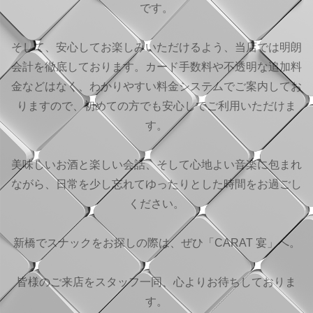
です。
そして、安心してお楽しみいただけるよう、当店では明朗
会計を徹底しております。カード手数料や不透明な追加料
金などはなく、わかりやすい料金システムでご案内してお
りますので、初めての方でも安心してご利用いただけま
す。
美味しいお酒と楽しい会話、そして心地よい音楽に包まれ
ながら、日常を少し忘れてゆったりとした時間をお過ごし
ください。
新橋でスナックをお探しの際は、ぜひ「CARAT 宴」へ。
皆様のご来店をスタッフ一同、心よりお待ちしておりま
す。