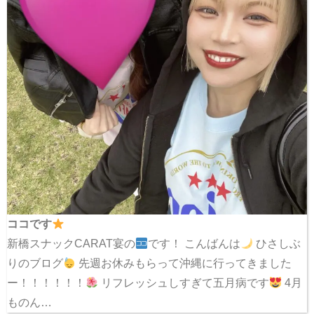
ココです
新橋スナックCARAT宴の
です！ こんばんは
ひさしぶ
りのブログ
先週お休みもらって沖縄に行ってきました
ー！！！！！！
リフレッシュしすぎて五月病です
4月
ものん…