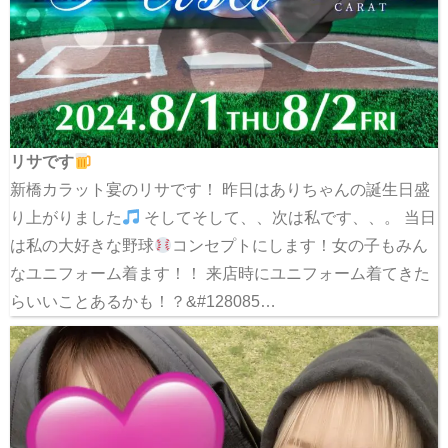
リサです
新橋カラット宴のリサです！ 昨日はありちゃんの誕生日盛
り上がりました
そしてそして、、次は私です、、。 当日
は私の大好きな野球
コンセプトにします！女の子もみん
なユニフォーム着ます！！ 来店時にユニフォーム着てきた
らいいことあるかも！？&#128085…