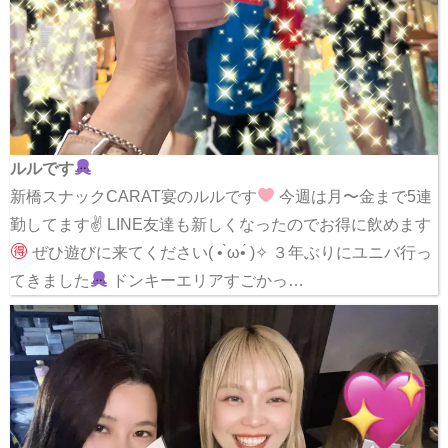
ルルです
新橋スナックCARAT宴のルルです
今週は月〜金まで5連
勤してます✌
LINE友達も新しくなったのでお得に飲めます
ぜひ遊びに来てください( • ̀ω•́ )✧ ３年ぶりにユニバ行っ
てきました
ドンキーエリアすごかっ…