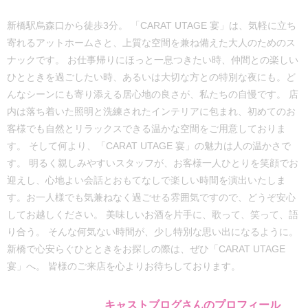
新橋駅烏森口から徒歩3分。 「CARAT UTAGE 宴」は、気軽に立ち
寄れるアットホームさと、上質な空間を兼ね備えた大人のためのス
ナックです。 お仕事帰りにほっと一息つきたい時、仲間との楽しい
ひとときを過ごしたい時、あるいは大切な方との特別な夜にも。ど
んなシーンにも寄り添える居心地の良さが、私たちの自慢です。 店
内は落ち着いた照明と洗練されたインテリアに包まれ、初めてのお
客様でも自然とリラックスできる温かな空間をご用意しておりま
す。 そして何より、「CARAT UTAGE 宴」の魅力は人の温かさで
す。 明るく親しみやすいスタッフが、お客様一人ひとりを笑顔でお
迎えし、心地よい会話とおもてなしで楽しい時間を演出いたしま
す。お一人様でも気兼ねなく過ごせる雰囲気ですので、どうぞ安心
してお越しください。 美味しいお酒を片手に、歌って、笑って、語
り合う。 そんな何気ない時間が、少し特別な思い出になるように。
新橋で心安らぐひとときをお探しの際は、ぜひ「CARAT UTAGE
宴」へ。 皆様のご来店を心よりお待ちしております。
キャストブログさんのプロフィール