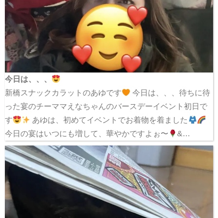
今日は、、、
新橋スナックカラットのあゆです
今日は、、、待ちに待
った宴のチーママえなちゃんのバースデーイベント初日で
す
あゆは、初めてイベントでお着物を着ました
今日の宴はいつにも増して、華やかですよぉ〜
&…