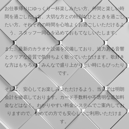
お仕事帰りにゆっくり一杯楽しみたい方、仲間と楽しい時
間を過ごしたい方、大切な方との特別なひとときを過ごし
たい方。それぞれの時間を心地よくお過ごしいただけるよ
う、スタッフ一同心を込めておもてなしいたします。
また、最新のカラオケ設備を完備しており、迫力ある音響
とクリアな音質で気持ちよく歌っていただけます。歌好き
な方はもちろん、みんなで盛り上がりたい時にもぴったり
です。
そして、安心してお楽しみいただけるよう、当店では明朗
会計を徹底しております。カード手数料や不透明な追加料
金などはなく、わかりやすい料金システムでご案内してお
りますので、初めての方でも安心してご利用いただけま
す。