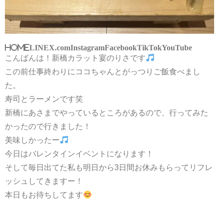
HOME
LINE
X.com
Instagram
Facebook
TikTok
YouTube
こんばんは！新橋カラット宴のりさです
この前仕事終わりにココちゃんとがっつりご飯食べまし
た。
寿司とラーメンです笑
新橋にあさまでやっているところがあるので、行ってみた
かったので行きました！
美味しかったー
今日はバレンタインイベントになります！
そして毎日出てた私も明日から3日間お休みもらってリフレ
ッシュしてきますー！
本日もお待ちしてます