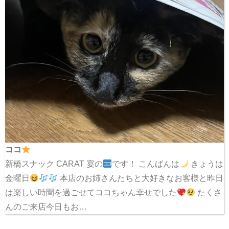
ココ
新橋スナック CARAT 宴の
です！ こんばんは
きょうは
金曜日
本店のお姉さんたちと大好きなお客様と昨日
は楽しい時間を過ごせてココちゃん幸せでした
たくさ
んのご来店今日もお…