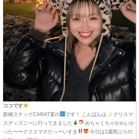
ココです
新橋スナックCARAT宴の
です！ こんばんは
クリスマ
スディズニーに行ってきました
めちゃくちゃかわいか
った〜〜クリスマスだっーいすき
今日は1週間ぶりの