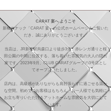
CARAT 宴へ ようこそ
新橋スナック「CARAT 宴」の公式ホームページをご覧いた
だき、誠にありがとうございます。
当店は、JR新橋駅烏森口より徒歩3分。赤レンガ通りと桜
田公園の中間に位置する、落ち着いた雰囲気の大人の隠れ
家です。2023年9月、CLUB CARATグループの3号店とし
てオープンいたしました。
店内は、高級感がありながらも肩肘張らずに過ごせる温か
な空間。初めてのお客様はもちろん、お一人様でも気軽に
お立ち寄りいただけるアットホームな雰囲気を大切にして
います。