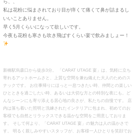
ら、、
私は花粉に悩まされており目が痒くて痛くて鼻が詰まるし
いいことありません。
早く5月くらいになって欲しいです。
今夜も花粉も寒さも吹き飛ばすくらい宴で飲みましょー！
新橋駅烏森口から徒歩3分。 「CARAT UTAGE 宴」は、気軽に立ち
寄れるアットホームさと、上質な空間を兼ね備えた大人のためのス
ナックです。 お仕事帰りにほっと一息つきたい時、仲間との楽しい
ひとときを過ごしたい時、あるいは大切な方との特別な夜にも。ど
んなシーンにも寄り添える居心地の良さが、私たちの自慢です。 店
内は落ち着いた照明と洗練されたインテリアに包まれ、初めてのお
客様でも自然とリラックスできる温かな空間をご用意しておりま
す。 そして何より、「CARAT UTAGE 宴」の魅力は人の温かさで
す。 明るく親しみやすいスタッフが、お客様一人ひとりを笑顔でお