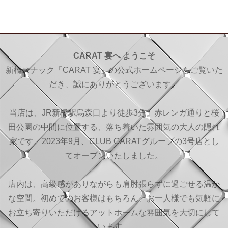
CARAT 宴へ ようこそ
新橋スナック「CARAT 宴」の公式ホームページをご覧いた
だき、誠にありがとうございます。
当店は、JR新橋駅烏森口より徒歩3分。赤レンガ通りと桜
田公園の中間に位置する、落ち着いた雰囲気の大人の隠れ
家です。2023年9月、CLUB CARATグループの3号店とし
てオープンいたしました。
店内は、高級感がありながらも肩肘張らずに過ごせる温か
な空間。初めてのお客様はもちろん、お一人様でも気軽に
お立ち寄りいただけるアットホームな雰囲気を大切にして
います。