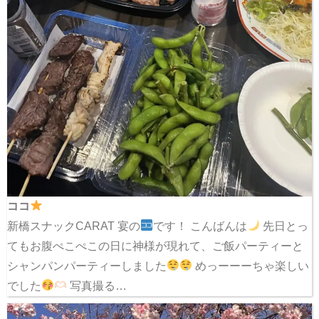
ココ
新橋スナックCARAT 宴の
です！ こんばんは
先日とっ
てもお腹ぺこぺこの日に神様が現れて、ご飯パーティーと
シャンパンパーティーしました
めっーーーちゃ楽しい
でした
写真撮る…