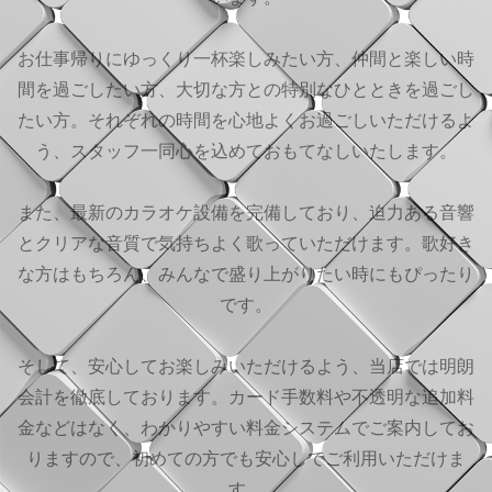
お仕事帰りにゆっくり一杯楽しみたい方、仲間と楽しい時
間を過ごしたい方、大切な方との特別なひとときを過ごし
たい方。それぞれの時間を心地よくお過ごしいただけるよ
う、スタッフ一同心を込めておもてなしいたします。
また、最新のカラオケ設備を完備しており、迫力ある音響
とクリアな音質で気持ちよく歌っていただけます。歌好き
な方はもちろん、みんなで盛り上がりたい時にもぴったり
です。
そして、安心してお楽しみいただけるよう、当店では明朗
会計を徹底しております。カード手数料や不透明な追加料
金などはなく、わかりやすい料金システムでご案内してお
りますので、初めての方でも安心してご利用いただけま
す。