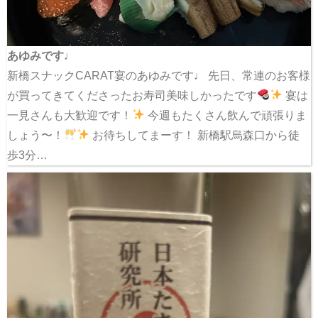
あゆみです♩
新橋スナックCARAT宴のあゆみです♩ 先日、常連のお客様
が買ってきてくださったお寿司美味しかったです
宴は
一見さんも大歓迎です！
今週もたくさん飲んで頑張りま
しょう〜！
お待ちしてまーす！ 新橋駅烏森口から徒
歩3分…