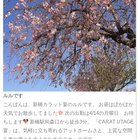
ルルです
こんばんは、新橋カラット宴のルルです。 お昼はぽかぽか
天気でお散歩してました
次の出勤は4/14の月曜日 お待
ちします
新橋駅烏森口から徒歩3分。 「CARAT UTAGE
宴」は、気軽に立ち寄れるアットホームさと、上質な空間