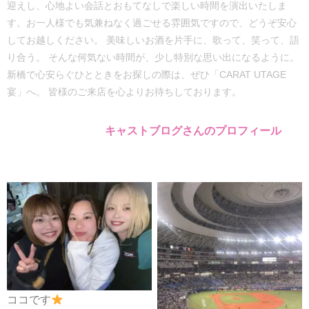
迎えし、心地よい会話とおもてなしで楽しい時間を演出いたしま
す。お一人様でも気兼ねなく過ごせる雰囲気ですので、どうぞ安心
してお越しください。 美味しいお酒を片手に、歌って、笑って、語
り合う。 そんな何気ない時間が、少し特別な思い出になるように。
新橋で心安らぐひとときをお探しの際は、ぜひ「CARAT UTAGE
宴」へ。 皆様のご来店を心よりお待ちしております。
キャストブログさんのプロフィール
ココです