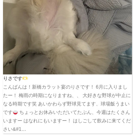
りさです
こんばんは！新橋カラット宴のりさです！ 6月に入りまし
たー！ 梅雨の時期になりますね、、 大好きな野球が中止に
なる時期です笑 あいかわらず野球見てます、球場飯うまい
です
ちょっとお休みいただいてたぶん、今週はたくさん
いますー はなれにもいますー！ はしごして飲みに来てくだ
さい&#1…