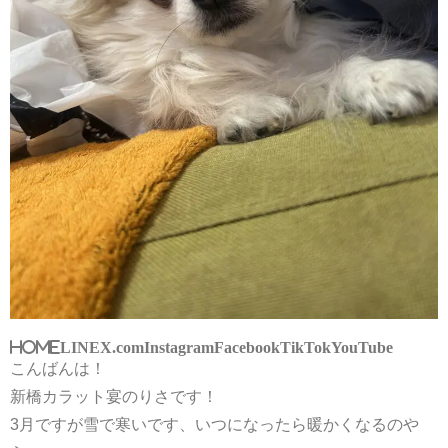
HOME
LINE
X.com
Instagram
Facebook
TikTok
YouTube
こんばんは！
新橋カラット宴のりさです！
3月ですが雪で寒いです、いつになったら暖かくなるのや