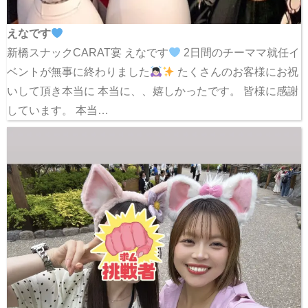
えなです
新橋スナックCARAT宴 えなです
2日間のチーママ就任イ
ベントが無事に終わりました
たくさんのお客様にお祝
いして頂き本当に 本当に、、嬉しかったです。 皆様に感謝
しています。 本当…