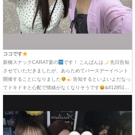
ココです
新橋スナックCARAT宴の
です！ こんばんは
先日告知
させていただきましたが、あらためてバースデーイベント
開催することになりました
告知するといよいよだなっ
てドキドキと心配で情緒がなくなりそうです
&#12851…