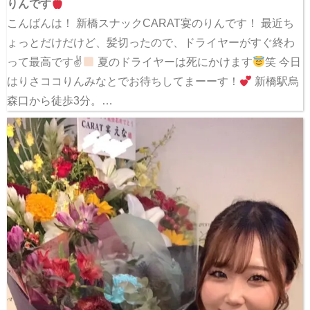
りんです
こんばんは！ 新橋スナックCARAT宴のりんです！ 最近ち
ょっとだけだけど、髪切ったので、ドライヤーがすぐ終わ
って最高です✌
夏のドライヤーは死にかけます
笑 今日
はりさココりんみなとでお待ちしてまーーす！
新橋駅烏
森口から徒歩3分。…