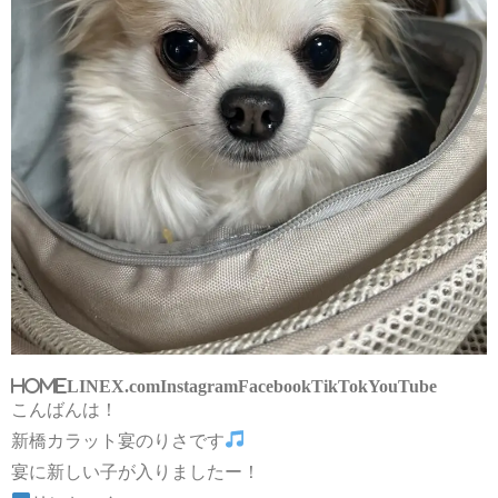
HOME
LINE
X.com
Instagram
Facebook
TikTok
YouTube
こんばんは！
新橋カラット宴のりさです
宴に新しい子が入りましたー！