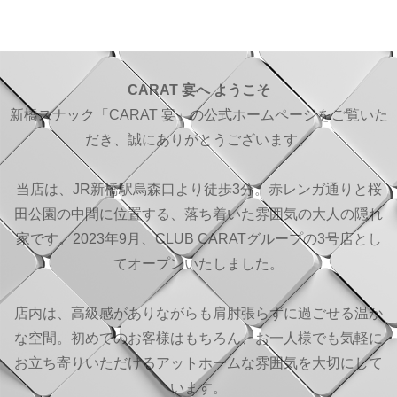
CARAT 宴へ ようこそ
新橋スナック「CARAT 宴」の公式ホームページをご覧いた
だき、誠にありがとうございます。
当店は、JR新橋駅烏森口より徒歩3分。赤レンガ通りと桜
田公園の中間に位置する、落ち着いた雰囲気の大人の隠れ
家です。2023年9月、CLUB CARATグループの3号店とし
てオープンいたしました。
店内は、高級感がありながらも肩肘張らずに過ごせる温か
な空間。初めてのお客様はもちろん、お一人様でも気軽に
お立ち寄りいただけるアットホームな雰囲気を大切にして
います。