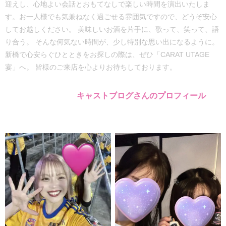
迎えし、心地よい会話とおもてなしで楽しい時間を演出いたしま
す。お一人様でも気兼ねなく過ごせる雰囲気ですので、どうぞ安心
してお越しください。 美味しいお酒を片手に、歌って、笑って、語
り合う。 そんな何気ない時間が、少し特別な思い出になるように。
新橋で心安らぐひとときをお探しの際は、ぜひ「CARAT UTAGE
宴」へ。 皆様のご来店を心よりお待ちしております。
キャストブログさんのプロフィール