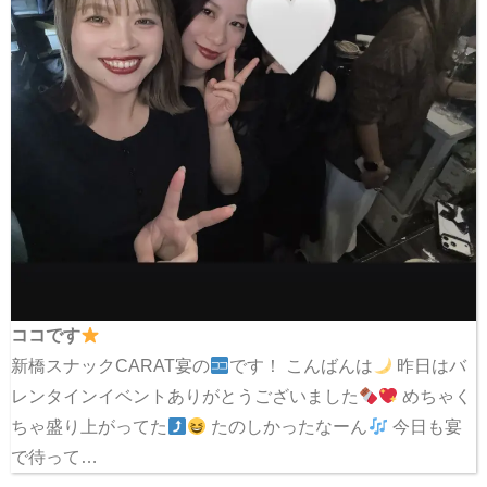
ココです
新橋スナックCARAT宴の
です！ こんばんは
昨日はバ
レンタインイベントありがとうございました
めちゃく
ちゃ盛り上がってた
たのしかったなーん
今日も宴
で待って…