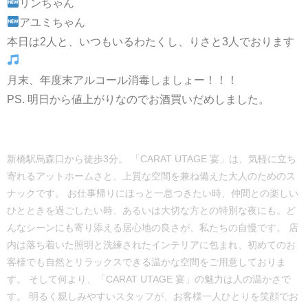
リンちゃん
アユミちゃん
本日は2人と、いつもいるわたくし、りさと3人でおります
月末、年度末アルコール消毒しましょー！！！
PS. 明日から値上がりなのでお酒買いだめしました。
新橋駅烏森口から徒歩3分。 「CARAT UTAGE 宴」は、気軽に立ち
寄れるアットホームさと、上質な空間を兼ね備えた大人のためのス
ナックです。 お仕事帰りにほっと一息つきたい時、仲間との楽しい
ひとときを過ごしたい時、あるいは大切な方との特別な夜にも。ど
んなシーンにも寄り添える居心地の良さが、私たちの自慢です。 店
内は落ち着いた照明と洗練されたインテリアに包まれ、初めてのお
客様でも自然とリラックスできる温かな空間をご用意しておりま
す。 そして何より、「CARAT UTAGE 宴」の魅力は人の温かさで
す。 明るく親しみやすいスタッフが、お客様一人ひとりを笑顔でお