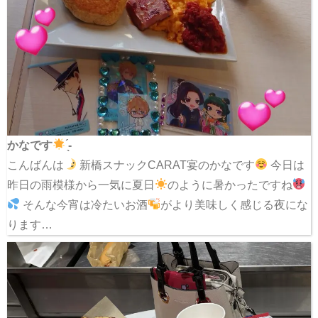
かなです
̖́-
こんばんは
新橋スナックCARAT宴のかなです
今日は
昨日の雨模様から一気に夏日
のように暑かったですね
‬‪ そんな今宵は冷たいお酒
がより美味しく感じる夜にな
ります…