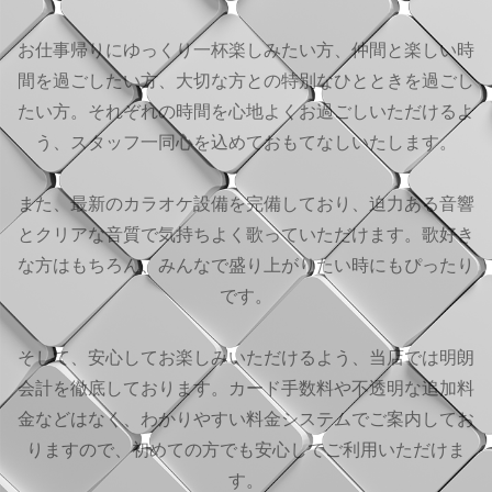
お仕事帰りにゆっくり一杯楽しみたい方、仲間と楽しい時
間を過ごしたい方、大切な方との特別なひとときを過ごし
たい方。それぞれの時間を心地よくお過ごしいただけるよ
う、スタッフ一同心を込めておもてなしいたします。
また、最新のカラオケ設備を完備しており、迫力ある音響
とクリアな音質で気持ちよく歌っていただけます。歌好き
な方はもちろん、みんなで盛り上がりたい時にもぴったり
です。
そして、安心してお楽しみいただけるよう、当店では明朗
会計を徹底しております。カード手数料や不透明な追加料
金などはなく、わかりやすい料金システムでご案内してお
りますので、初めての方でも安心してご利用いただけま
す。