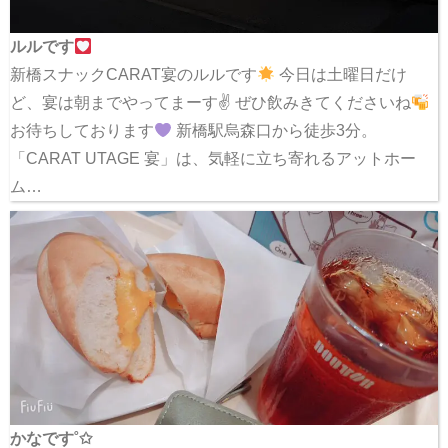
ルルです
新橋スナックCARAT宴のルルです
今日は土曜日だけ
ど、宴は朝までやってまーす✌
ぜひ飲みきてくださいね
お待ちしております
新橋駅烏森口から徒歩3分。
「CARAT UTAGE 宴」は、気軽に立ち寄れるアットホー
ム…
かなです˚✩