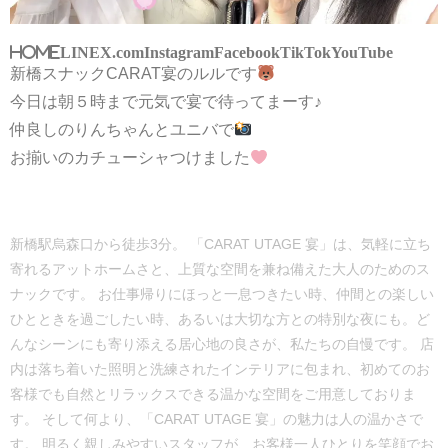
HOME
LINE
X.com
Instagram
Facebook
TikTok
YouTube
新橋スナックCARAT宴のルルです
今日は朝５時まで元気で宴で待ってまーす♪
仲良しのりんちゃんとユニバで
お揃いのカチューシャつけました
新橋駅烏森口から徒歩3分。 「CARAT UTAGE 宴」は、気軽に立ち
寄れるアットホームさと、上質な空間を兼ね備えた大人のためのス
ナックです。 お仕事帰りにほっと一息つきたい時、仲間との楽しい
ひとときを過ごしたい時、あるいは大切な方との特別な夜にも。ど
んなシーンにも寄り添える居心地の良さが、私たちの自慢です。 店
内は落ち着いた照明と洗練されたインテリアに包まれ、初めてのお
客様でも自然とリラックスできる温かな空間をご用意しておりま
す。 そして何より、「CARAT UTAGE 宴」の魅力は人の温かさで
す。 明るく親しみやすいスタッフが、お客様一人ひとりを笑顔でお