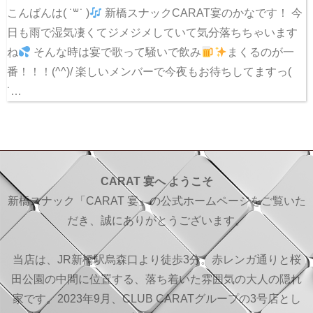
こんばんは( ˙꒳​˙ )
新橋スナックCARAT宴のかなです！ 今
日も雨で湿気凄くてジメジメしていて気分落ちちゃいます
ね
そんな時は宴で歌って騒いで飲み
まくるのが一
番！！！(^^)/ 楽しいメンバーで今夜もお待ちしてますっ(
˙…
CARAT 宴へ ようこそ
新橋スナック「CARAT 宴」の公式ホームページをご覧いた
だき、誠にありがとうございます。
当店は、JR新橋駅烏森口より徒歩3分。赤レンガ通りと桜
田公園の中間に位置する、落ち着いた雰囲気の大人の隠れ
家です。2023年9月、CLUB CARATグループの3号店とし