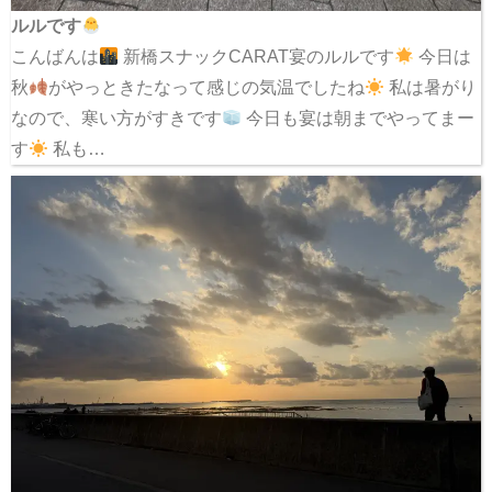
ルルです
こんばんは
新橋スナックCARAT宴のルルです
今日は
秋
がやっときたなって感じの気温でしたね
私は暑がり
なので、寒い方がすきです
今日も宴は朝までやってまー
す
私も…