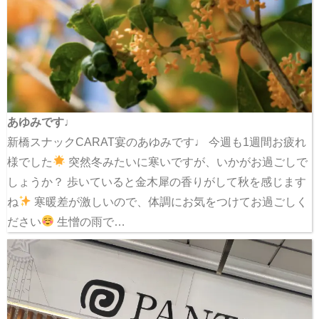
あゆみです♩
新橋スナックCARAT宴のあゆみです♩ 今週も1週間お疲れ
様でした
突然冬みたいに寒いですが、いかがお過ごしで
しょうか？ 歩いていると金木犀の香りがして秋を感じます
ね
寒暖差が激しいので、体調にお気をつけてお過ごしく
ださい
生憎の雨で…