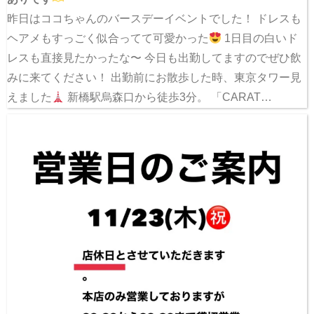
昨日はココちゃんのバースデーイベントでした！ ドレスも
ヘアメもすっごく似合ってて可愛かった
1日目の白いド
レスも直接見たかったな〜 今日も出勤してますのでぜひ飲
みに来てください！ 出勤前にお散歩した時、東京タワー見
えました
新橋駅烏森口から徒歩3分。 「CARAT…