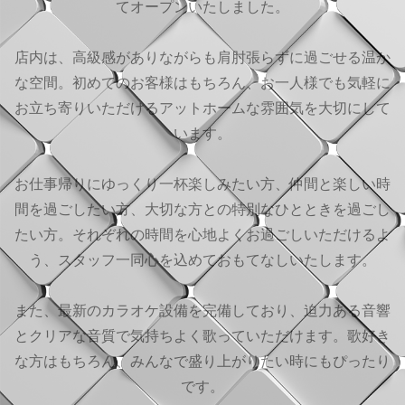
てオープンいたしました。
店内は、高級感がありながらも肩肘張らずに過ごせる温か
な空間。初めてのお客様はもちろん、お一人様でも気軽に
お立ち寄りいただけるアットホームな雰囲気を大切にして
います。
お仕事帰りにゆっくり一杯楽しみたい方、仲間と楽しい時
間を過ごしたい方、大切な方との特別なひとときを過ごし
たい方。それぞれの時間を心地よくお過ごしいただけるよ
う、スタッフ一同心を込めておもてなしいたします。
また、最新のカラオケ設備を完備しており、迫力ある音響
とクリアな音質で気持ちよく歌っていただけます。歌好き
な方はもちろん、みんなで盛り上がりたい時にもぴったり
です。