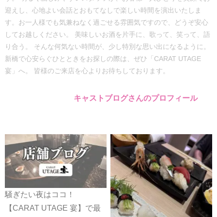
迎えし、心地よい会話とおもてなしで楽しい時間を演出いたしま
す。お一人様でも気兼ねなく過ごせる雰囲気ですので、どうぞ安心
してお越しください。 美味しいお酒を片手に、歌って、笑って、語
り合う。 そんな何気ない時間が、少し特別な思い出になるように。
新橋で心安らぐひとときをお探しの際は、ぜひ「CARAT UTAGE
宴」へ。 皆様のご来店を心よりお待ちしております。
キャストブログさんのプロフィール
騒ぎたい夜はココ！
【CARAT UTAGE 宴】で最