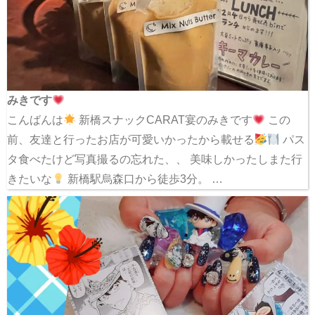
みきです
こんばんは
新橋スナックCARAT宴のみきです
この
前、友達と行ったお店が可愛いかったから載せる
パス
タ食べたけど写真撮るの忘れた、、 美味しかったしまた行
きたいな
新橋駅烏森口から徒歩3分。 …