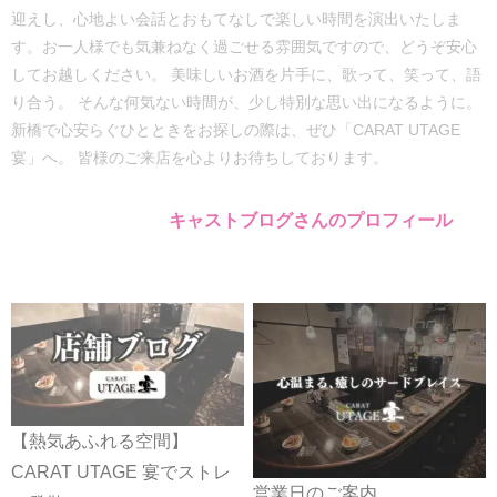
迎えし、心地よい会話とおもてなしで楽しい時間を演出いたしま
す。お一人様でも気兼ねなく過ごせる雰囲気ですので、どうぞ安心
してお越しください。 美味しいお酒を片手に、歌って、笑って、語
り合う。 そんな何気ない時間が、少し特別な思い出になるように。
新橋で心安らぐひとときをお探しの際は、ぜひ「CARAT UTAGE
宴」へ。 皆様のご来店を心よりお待ちしております。
キャストブログさんのプロフィール
【熱気あふれる空間】
CARAT UTAGE 宴でストレ
営業日のご案内