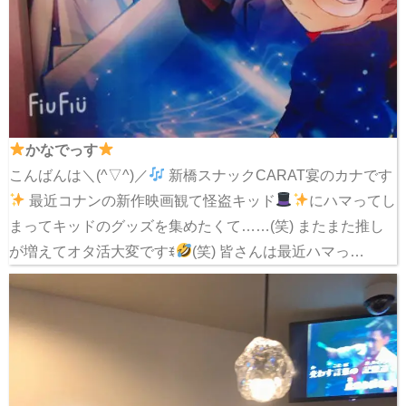
かなでっす
こんばんは＼(^▽^)／
新橋スナックCARAT宴のカナです
最近コナンの新作映画観て怪盗キッド
にハマってし
まってキッドのグッズを集めたくて……(笑) またまた推し
が増えてオタ活大変ですꉂ
(笑) 皆さんは最近ハマっ…