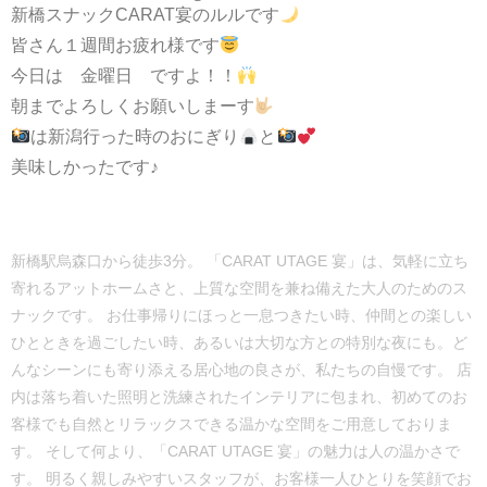
新橋スナックCARAT宴のルルです
皆さん１週間お疲れ様です
今日は 金曜日 ですよ！！
朝までよろしくお願いしまーす
は新潟行った時のおにぎり
と
美味しかったです♪
新橋駅烏森口から徒歩3分。 「CARAT UTAGE 宴」は、気軽に立ち
寄れるアットホームさと、上質な空間を兼ね備えた大人のためのス
ナックです。 お仕事帰りにほっと一息つきたい時、仲間との楽しい
ひとときを過ごしたい時、あるいは大切な方との特別な夜にも。ど
んなシーンにも寄り添える居心地の良さが、私たちの自慢です。 店
内は落ち着いた照明と洗練されたインテリアに包まれ、初めてのお
客様でも自然とリラックスできる温かな空間をご用意しておりま
す。 そして何より、「CARAT UTAGE 宴」の魅力は人の温かさで
す。 明るく親しみやすいスタッフが、お客様一人ひとりを笑顔でお