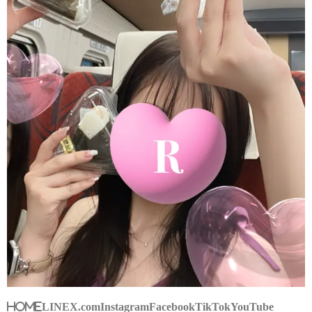
HOME
LINE
X.com
Instagram
Facebook
TikTok
YouTube