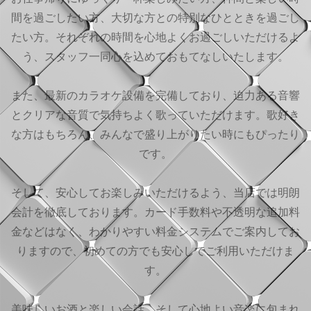
間を過ごしたい方、大切な方との特別なひとときを過ごし
たい方。それぞれの時間を心地よくお過ごしいただけるよ
う、スタッフ一同心を込めておもてなしいたします。
また、最新のカラオケ設備を完備しており、迫力ある音響
とクリアな音質で気持ちよく歌っていただけます。歌好き
な方はもちろん、みんなで盛り上がりたい時にもぴったり
です。
そして、安心してお楽しみいただけるよう、当店では明朗
会計を徹底しております。カード手数料や不透明な追加料
金などはなく、わかりやすい料金システムでご案内してお
りますので、初めての方でも安心してご利用いただけま
す。
美味しいお酒と楽しい会話、そして心地よい音楽に包まれ