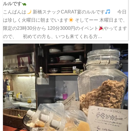
ルルです
こんばんは
新橋スナックCARAT宴のルルです
今日
は珍しく火曜日に朝までいます
そしてーー 木曜日まで、
限定の23時30分から 120分3000円のイベント
やってます
ので、 初めての方も、いつも来てくれる方…