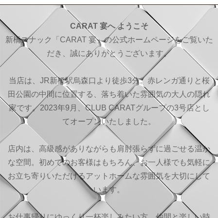
CARAT 宴へ ようこそ
新橋スナック「CARAT 宴」の公式ホームページをご覧いた
だき、誠にありがとうございます。
当店は、JR新橋駅烏森口より徒歩3分。赤レンガ通りと桜
田公園の中間に位置する、落ち着いた雰囲気の大人の隠れ
家です。2023年9月、CLUB CARATグループの3号店とし
てオープンいたしました。
店内は、高級感がありながらも肩肘張らずに過ごせる温か
な空間。初めてのお客様はもちろん、お一人様でも気軽に
お立ち寄りいただけるアットホームな雰囲気を大切にして
います。
お仕事帰りにゆっくり一杯楽しみたい方、仲間と楽しい時