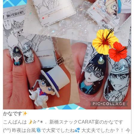
かなです
こんばんは
✰·*✶． 新橋スナックCARAT宴のかなです
(^^) 昨夜は台風
で大変でしたね
大丈夫でしたか？！ 今