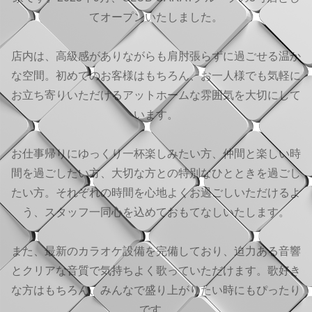
てオープンいたしました。
店内は、高級感がありながらも肩肘張らずに過ごせる温か
な空間。初めてのお客様はもちろん、お一人様でも気軽に
お立ち寄りいただけるアットホームな雰囲気を大切にして
います。
お仕事帰りにゆっくり一杯楽しみたい方、仲間と楽しい時
間を過ごしたい方、大切な方との特別なひとときを過ごし
たい方。それぞれの時間を心地よくお過ごしいただけるよ
う、スタッフ一同心を込めておもてなしいたします。
また、最新のカラオケ設備を完備しており、迫力ある音響
とクリアな音質で気持ちよく歌っていただけます。歌好き
な方はもちろん、みんなで盛り上がりたい時にもぴったり
です。