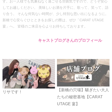
す。お一人様でも気兼ねなく過ごせる雰囲気ですので、どうぞ安心
してお越しください。 美味しいお酒を片手に、歌って、笑って、語
り合う。 そんな何気ない時間が、少し特別な思い出になるように。
新橋で心安らぐひとときをお探しの際は、ぜひ「CARAT UTAGE
宴」へ。 皆様のご来店を心よりお待ちしております。
キャストブログさんのプロフィール
【新橋の穴場】騒ぎたい大人
リサです！
たちの秘密基地【CARAT
UTAGE 宴】