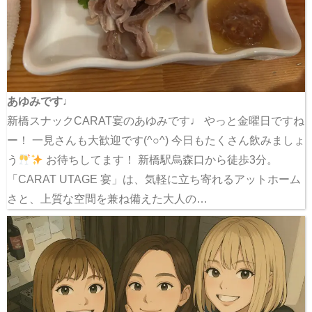
あゆみです♩
新橋スナックCARAT宴のあゆみです♩ やっと金曜日ですね
ー！ 一見さんも大歓迎です(^○^) 今日もたくさん飲みましょ
う
お待ちしてます！ 新橋駅烏森口から徒歩3分。
「CARAT UTAGE 宴」は、気軽に立ち寄れるアットホーム
さと、上質な空間を兼ね備えた大人の…