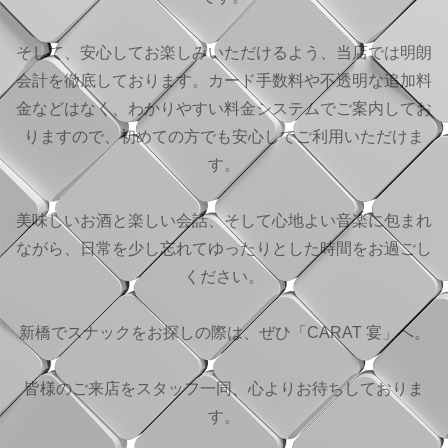
そして、安心してお楽しみいただけるよう、当店では明朗
会計を徹底しております。カード手数料や不透明な追加料
金などはなく、わかりやすい料金システムでご案内してお
りますので、初めての方でも安心してご利用いただけま
す。
美味しいお酒と楽しい会話、そして心地よい音楽に包まれ
ながら、日常を少し忘れてゆったりとした時間をお過ごし
ください。
新橋でスナックをお探しの際は、ぜひ「CARAT 宴」へ。
皆様のご来店をスタッフ一同、心よりお待ちしておりま
す。