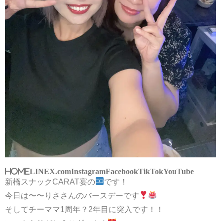
HOME
LINE
X.com
Instagram
Facebook
TikTok
YouTube
新橋スナックCARAT宴の
です！
今日は〜〜りささんのバースデーです
そしてチーママ1周年？2年目に突入です！！