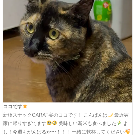
ココです
新橋スナックCARAT宴のココです！ こんばんは
最近実
家に帰りすぎてます
美味しい新米も食べました
よ
し！今週もがんばるか〜！！！ 一緒に乾杯してください