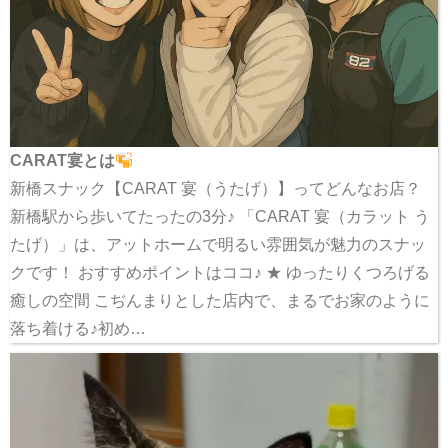
CARAT宴とは
新橋スナック【CARAT 宴（うたげ）】ってどんなお店？
新橋駅から歩いてたったの3分♪ 「CARAT 宴（カラット う
たげ）」は、アットホームで明るい雰囲気が魅力のスナッ
クです！ おすすめポイントはココ♪ ★ ゆったりくつろげる
癒しの空間 こぢんまりとした店内で、まるでお家のように
落ち着ける♪初め…