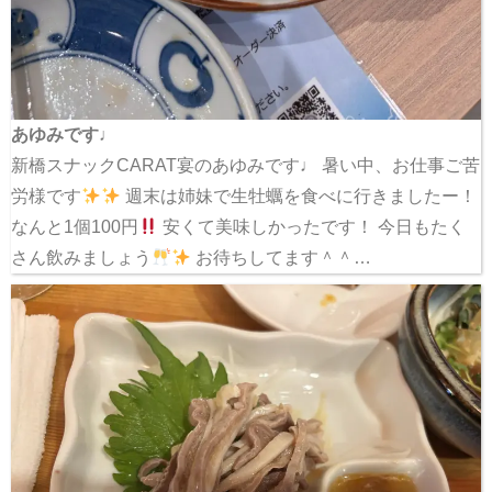
あゆみです♩
新橋スナックCARAT宴のあゆみです♩ 暑い中、お仕事ご苦
労様です
週末は姉妹で生牡蠣を食べに行きましたー！
なんと1個100円
安くて美味しかったです！ 今日もたく
さん飲みましょう
お待ちしてます＾＾…