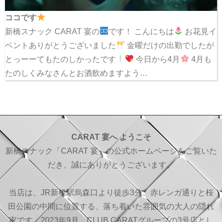
ココです
新橋スナック CARAT 宴の
です！ こんにちは
お花見イ
ベントありがとうございました
金曜だけの出勤でしたが
とっーーてもたのしかったです
今日から4月
4月も
たのしくみなさんとお酒飲めますよう…
CARAT 宴へ ようこそ
新橋スナック「CARAT 宴」の公式ホームページをご覧いた
だき、誠にありがとうございます。
当店は、JR新橋駅烏森口より徒歩3分。赤レンガ通りと桜
田公園の中間に位置する、落ち着いた雰囲気の大人の隠れ
家です。2023年9月、CLUB CARATグループの3号店とし