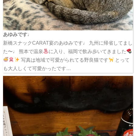
あゆみです♩
新橋スナックCARAT宴のあゆみです♩ 九州に帰省してまし
た〜♩ 熊本で温泉
に入り、福岡で飲み歩いてきました
写真は地域で可愛がられてる野良猫です
とって
も大人しくて可愛かったです…