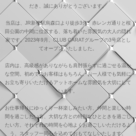
だき、誠にありがとうございます。
当店は、JR新橋駅烏森口より徒歩3分。赤レンガ通りと桜
田公園の中間に位置する、落ち着いた雰囲気の大人の隠れ
家です。2023年9月、CLUB CARATグループの3号店とし
てオープンいたしました。
店内は、高級感がありながらも肩肘張らずに過ごせる温か
な空間。初めてのお客様はもちろん、お一人様でも気軽に
お立ち寄りいただけるアットホームな雰囲気を大切にして
います。
お仕事帰りにゆっくり一杯楽しみたい方、仲間と楽しい時
間を過ごしたい方、大切な方との特別なひとときを過ごし
たい方。それぞれの時間を心地よくお過ごしいただけるよ
う、スタッフ一同心を込めておもてなしいたします。