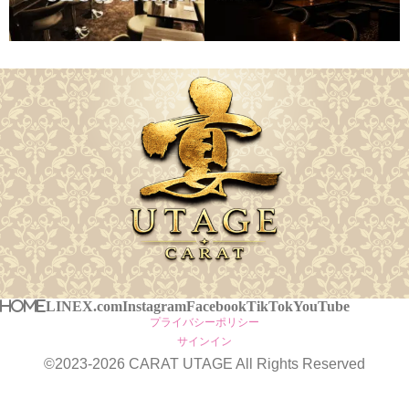
HOME
LINE
X.com
Instagram
Facebook
TikTok
YouTube
プライバシーポリシー
サインイン
©2023-2026
CARAT UTAGE
All Rights Reserved