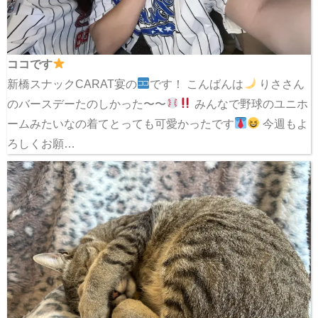
ココです
新橋スナックCARAT宴の
です！ こんばんは
りささん
のバースデーたのしかった〜〜
みんなで野球のユニホ
ームみたいなの着てとっても可愛かったです
今週もよ
ろしくお願…