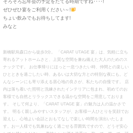
そろそろ忘年会の予定をたてる時期ですね‥‥!
ぜひぜひ宴をご利用ください～!
ちょい飲みでもお待ちしてます!
みなと
新橋駅烏森口から徒歩3分。 「CARAT UTAGE 宴」は、気軽に立ち
寄れるアットホームさと、上質な空間を兼ね備えた大人のためのス
ナックです。 お仕事帰りにほっと一息つきたい時、仲間との楽しい
ひとときを過ごしたい時、あるいは大切な方との特別な夜にも。ど
んなシーンにも寄り添える居心地の良さが、私たちの自慢です。 店
内は落ち着いた照明と洗練されたインテリアに包まれ、初めてのお
客様でも自然とリラックスできる温かな空間をご用意しておりま
す。 そして何より、「CARAT UTAGE 宴」の魅力は人の温かさで
す。 明るく親しみやすいスタッフが、お客様一人ひとりを笑顔でお
迎えし、心地よい会話とおもてなしで楽しい時間を演出いたしま
す。お一人様でも気兼ねなく過ごせる雰囲気ですので、どうぞ安心