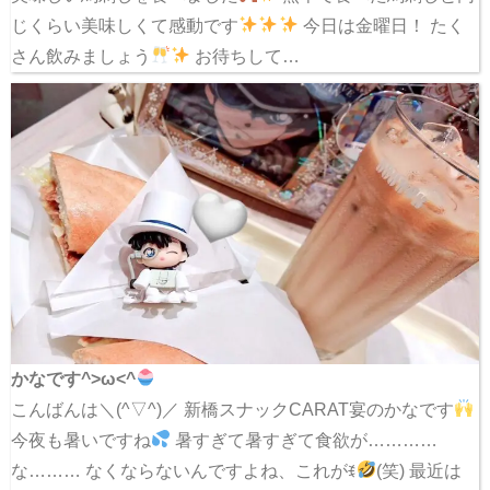
じくらい美味しくて感動です
今日は金曜日！ たく
さん飲みましょう
お待ちして…
かなです^>ω<^
こんばんは＼(^▽^)／ 新橋スナックCARAT宴のかなです
今夜も暑いですね
暑すぎて暑すぎて食欲が…………
な……… なくならないんですよね、これがꉂ
(笑) 最近は