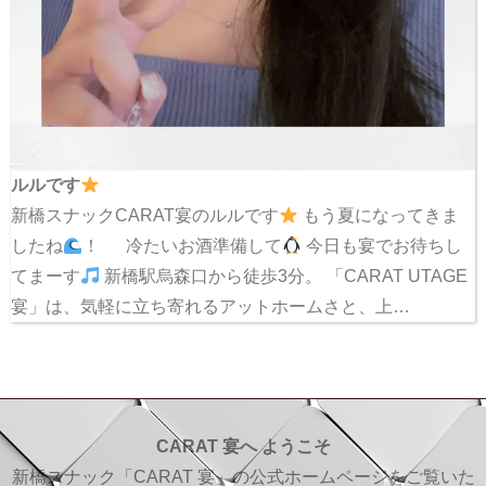
ルルです
新橋スナックCARAT宴のルルです
もう夏になってきま
したね
！ 冷たいお酒準備して
今日も宴でお待ちし
てまーす
新橋駅烏森口から徒歩3分。 「CARAT UTAGE
宴」は、気軽に立ち寄れるアットホームさと、上…
CARAT 宴へ ようこそ
新橋スナック「CARAT 宴」の公式ホームページをご覧いた