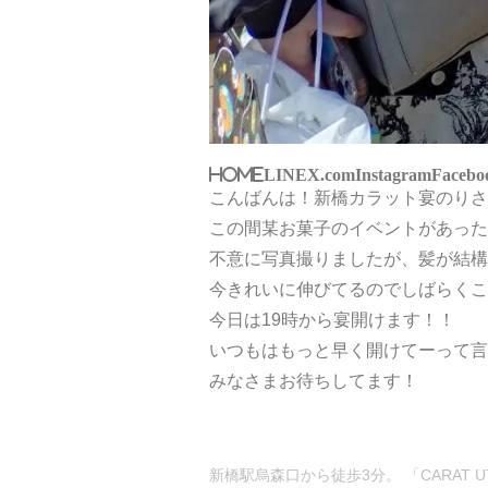
HOME
LINE
X.com
Instagram
Facebo
こんばんは！新橋カラット宴のりさ
この間某お菓子のイベントがあった
不意に写真撮りましたが、髪が結構
今きれいに伸びてるのでしばらくこ
今日は19時から宴開けます！！
いつもはもっと早く開けてーって言
みなさまお待ちしてます！
新橋駅烏森口から徒歩3分。 「CARAT