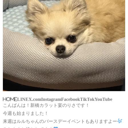
HOME
LINE
X.com
Instagram
Facebook
TikTok
YouTube
こんばんは！新橋カラット宴のりさです！
今週も始まりました！
来週はルルちゃんのバースデーイベントもありますよー