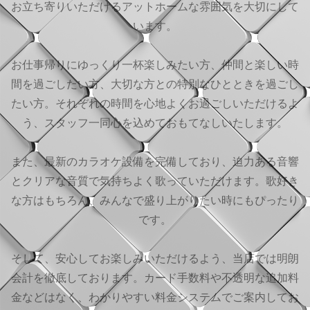
お立ち寄りいただけるアットホームな雰囲気を大切にして
います。
お仕事帰りにゆっくり一杯楽しみたい方、仲間と楽しい時
間を過ごしたい方、大切な方との特別なひとときを過ごし
たい方。それぞれの時間を心地よくお過ごしいただけるよ
う、スタッフ一同心を込めておもてなしいたします。
また、最新のカラオケ設備を完備しており、迫力ある音響
とクリアな音質で気持ちよく歌っていただけます。歌好き
な方はもちろん、みんなで盛り上がりたい時にもぴったり
です。
そして、安心してお楽しみいただけるよう、当店では明朗
会計を徹底しております。カード手数料や不透明な追加料
金などはなく、わかりやすい料金システムでご案内してお