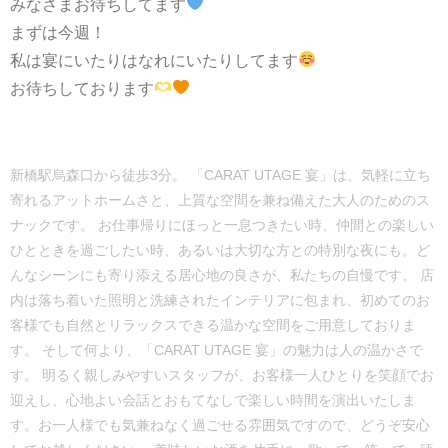
みなさまお待ちしてます
まずは今週！
私は宴にいたりはなれにいたりしてます
お待ちしております
新橋駅烏森口から徒歩3分。 「CARAT UTAGE 宴」は、気軽に立ち
寄れるアットホームさと、上質な空間を兼ね備えた大人のためのス
ナックです。 お仕事帰りにほっと一息つきたい時、仲間との楽しい
ひとときを過ごしたい時、あるいは大切な方との特別な夜にも。ど
んなシーンにも寄り添える居心地の良さが、私たちの自慢です。 店
内は落ち着いた照明と洗練されたインテリアに包まれ、初めてのお
客様でも自然とリラックスできる温かな空間をご用意しておりま
す。 そして何より、「CARAT UTAGE 宴」の魅力は人の温かさで
す。 明るく親しみやすいスタッフが、お客様一人ひとりを笑顔でお
迎えし、心地よい会話とおもてなしで楽しい時間を演出いたしま
す。お一人様でも気兼ねなく過ごせる雰囲気ですので、どうぞ安心