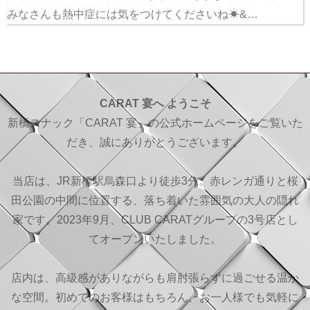
みなさんも熱中症には気をつけてくださいね☀&…
CARAT 宴へ ようこそ
新橋スナック「CARAT 宴」の公式ホームページをご覧いた
だき、誠にありがとうございます。
当店は、JR新橋駅烏森口より徒歩3分。赤レンガ通りと桜
田公園の中間に位置する、落ち着いた雰囲気の大人の隠れ
家です。2023年9月、CLUB CARATグループの3号店とし
てオープンいたしました。
店内は、高級感がありながらも肩肘張らずに過ごせる温か
な空間。初めてのお客様はもちろん、お一人様でも気軽に