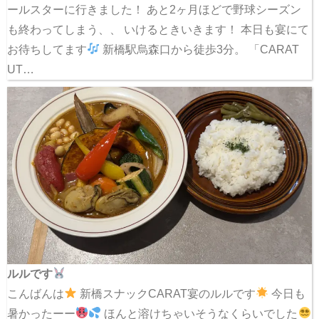
ールスターに行きました！ あと2ヶ月ほどで野球シーズン
も終わってしまう、、 いけるときいきます！ 本日も宴にて
お待ちしてます
新橋駅烏森口から徒歩3分。 「CARAT
UT…
ルルです
こんばんは
新橋スナックCARAT宴のルルです
今日も
暑かったーー
ほんと溶けちゃいそうなくらいでした