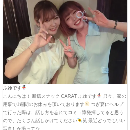
ふゆです
こんにちは！ 新橋スナック CARAT ふゆです
只今、家の
用事で1週間のお休みを頂いております
つぎ宴にヘルプ
で行った際は、話し方を忘れてコミュ障発揮してると思う
ので、たくさん話しかけてください
笑 最近どうでもいい
写真しか撮ってな…