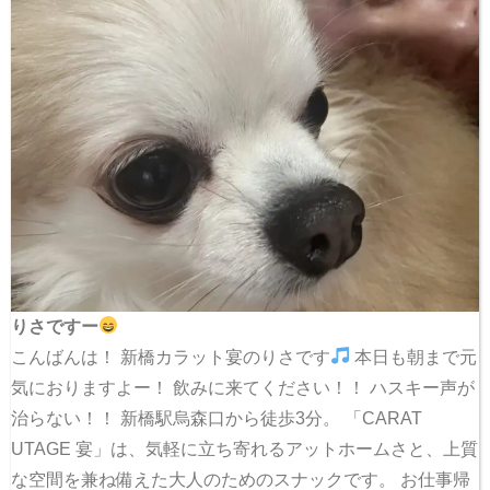
りさですー
こんばんは！ 新橋カラット宴のりさです
本日も朝まで元
気におりますよー！ 飲みに来てください！！ ハスキー声が
治らない！！ 新橋駅烏森口から徒歩3分。 「CARAT
UTAGE 宴」は、気軽に立ち寄れるアットホームさと、上質
な空間を兼ね備えた大人のためのスナックです。 お仕事帰