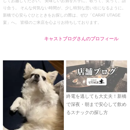
してお越しください。 美味しいお酒を片手に、歌って、笑って、語
り合う。 そんな何気ない時間が、少し特別な思い出になるように。
新橋で心安らぐひとときをお探しの際は、ぜひ「CARAT UTAGE
宴」へ。 皆様のご来店を心よりお待ちしております。
キャストブログさんのプロフィール
終電を逃しても大丈夫！新橋
で深夜・朝まで安心して飲め
るスナックの探し方