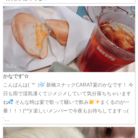
かなです˚✩
こんばんは( ˙꒳​˙ )
新橋スナックCARAT宴のかなです！ 今
日も雨で湿気凄くてジメジメしていて気分落ちちゃいます
ね
そんな時は宴で歌って騒いで飲み
まくるのが一
番！！！(^^)/ 楽しいメンバーで今夜もお待ちしてますっ(
˙…