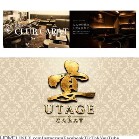
HOME
LINE
X.com
Instagram
Facebook
TikTok
YouTube