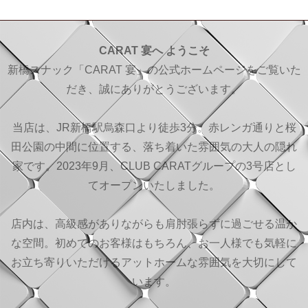
CARAT 宴へ ようこそ
新橋スナック「CARAT 宴」の公式ホームページをご覧いた
だき、誠にありがとうございます。
当店は、JR新橋駅烏森口より徒歩3分。赤レンガ通りと桜
田公園の中間に位置する、落ち着いた雰囲気の大人の隠れ
家です。2023年9月、CLUB CARATグループの3号店とし
てオープンいたしました。
店内は、高級感がありながらも肩肘張らずに過ごせる温か
な空間。初めてのお客様はもちろん、お一人様でも気軽に
お立ち寄りいただけるアットホームな雰囲気を大切にして
います。