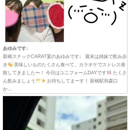
あゆみです♩
新橋スナックCARAT宴のあゆみです♩ 週末は姉妹で飲み歩
き
美味しいものたくさん食べて、カラオケでストレス発
散してきました〜！ 今日はユニフォームDAYです
たくさ
ん飲みましょう
お待ちしてまーす！ 新橋駅烏森口
か…