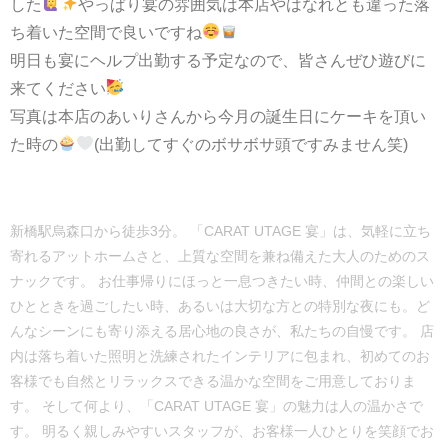
した
やっぱり宴の雰囲気は本店やはなれとも違った落
ち着いた空間で良いですね
明日も宴にヘルプ出勤する予定なので、皆さんぜひ遊びに
来てください
写真は本店のあいりさんから今月の誕生日にケーキを頂い
た時の
(出勤してすぐのボサボサ頭ですみません笑)
新橋駅烏森口から徒歩3分。 「CARAT UTAGE 宴」は、気軽に立ち
寄れるアットホームさと、上質な空間を兼ね備えた大人のためのス
ナックです。 お仕事帰りにほっと一息つきたい時、仲間との楽しい
ひとときを過ごしたい時、あるいは大切な方との特別な夜にも。ど
んなシーンにも寄り添える居心地の良さが、私たちの自慢です。 店
内は落ち着いた照明と洗練されたインテリアに包まれ、初めてのお
客様でも自然とリラックスできる温かな空間をご用意しておりま
す。 そして何より、「CARAT UTAGE 宴」の魅力は人の温かさで
す。 明るく親しみやすいスタッフが、お客様一人ひとりを笑顔でお