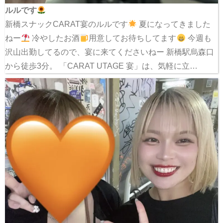
ルルです
新橋スナックCARAT宴のルルです
夏になってきました
ねー
冷やしたお酒
用意してお待ちしてます
今週も
沢山出勤してるので、宴に来てくださいねー 新橋駅烏森口
から徒歩3分。 「CARAT UTAGE 宴」は、気軽に立…