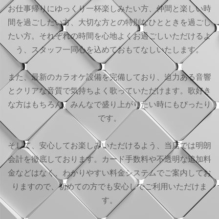
お仕事帰りにゆっくり一杯楽しみたい方、仲間と楽しい時
間を過ごしたい方、大切な方との特別なひとときを過ごし
たい方。それぞれの時間を心地よくお過ごしいただけるよ
う、スタッフ一同心を込めておもてなしいたします。
また、最新のカラオケ設備を完備しており、迫力ある音響
とクリアな音質で気持ちよく歌っていただけます。歌好き
な方はもちろん、みんなで盛り上がりたい時にもぴったり
です。
そして、安心してお楽しみいただけるよう、当店では明朗
会計を徹底しております。カード手数料や不透明な追加料
金などはなく、わかりやすい料金システムでご案内してお
りますので、初めての方でも安心してご利用いただけま
す。