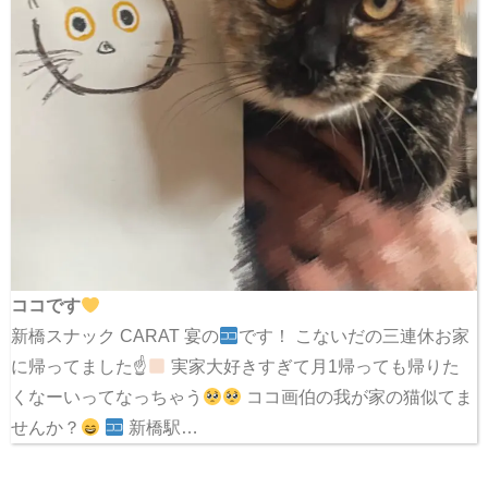
ココです
新橋スナック CARAT 宴の
です！ こないだの三連休お家
に帰ってました☝
実家大好きすぎて月1帰っても帰りた
くなーいってなっちゃう
ココ画伯の我が家の猫似てま
せんか？
新橋駅…