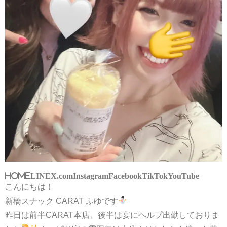
HOME
LINE
X.com
Instagram
Facebook
TikTok
YouTube
こんにちは！
新橋スナック CARAT ふゆです
昨日は前半CARAT本店、後半は宴にヘルプ出勤しておりま