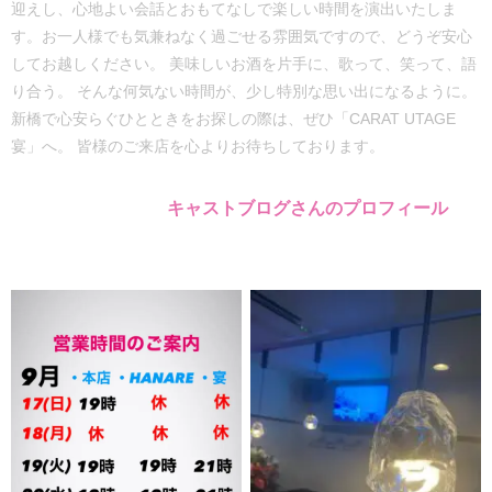
迎えし、心地よい会話とおもてなしで楽しい時間を演出いたしま
す。お一人様でも気兼ねなく過ごせる雰囲気ですので、どうぞ安心
してお越しください。 美味しいお酒を片手に、歌って、笑って、語
り合う。 そんな何気ない時間が、少し特別な思い出になるように。
新橋で心安らぐひとときをお探しの際は、ぜひ「CARAT UTAGE
宴」へ。 皆様のご来店を心よりお待ちしております。
キャストブログさんのプロフィール