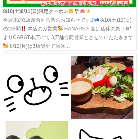
8/10(土)8/11(日)限定クーポン
今週末の3店舗合同営業のお知らせです⋆͛
8/10(土)11(日)
の2日間
本店のみ営業
HANAREと宴は店休の為 19時
よりCARAT本店にて 3店舗合同営業とさせていただきます
8/12(月)は3店舗全て店休…