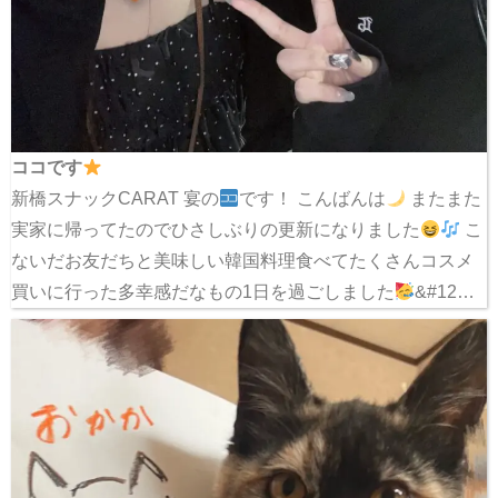
ココです
新橋スナックCARAT 宴の
です！ こんばんは
またまた
実家に帰ってたのでひさしぶりの更新になりました
こ
ないだお友だちと美味しい韓国料理食べてたくさんコスメ
買いに行った多幸感だなもの1日を過ごしました
&#12…