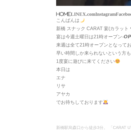
HOME
LINE
X.com
Instagram
Facebo
こんばんは
新橋 スナック CARAT 宴(カラット
宴は今週土曜日は21時オープン-𝙊𝙋𝙀
来週は全て21時オープンとなって
早い時間しか来られないという方も
1度宴に遊びに来てください
本日は
エナ
リサ
アヤカ
でお待ちしております
新橋駅烏森口から徒歩3分。 「CARAT