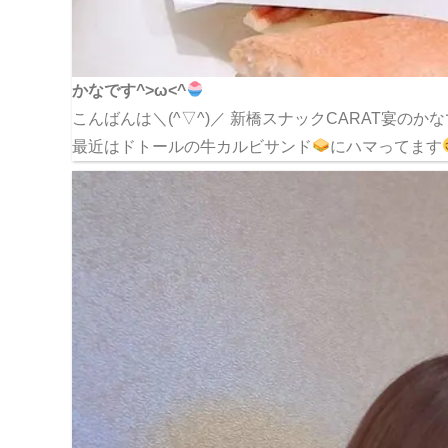
かなです^>ω<^
こんばんは＼(^▽^)／ 新橋スナックCARAT宴のか
最近はドトールの牛カルビサンド
にハマってます