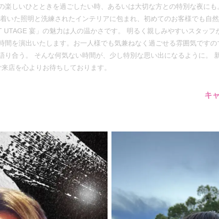
の楽しいひとときを過ごしたい時、あるいは大切な方との特別な夜にも
ち着いた照明と洗練されたインテリアに包まれ、初めてのお客様でも自
AT UTAGE 宴」の魅力は人の温かさです。 明るく親しみやすいスタ
時間を演出いたします。お一人様でも気兼ねなく過ごせる雰囲気ですの
語り合う。 そんな何気ない時間が、少し特別な思い出になるように。 
様のご来店を心よりお待ちしております。
キ