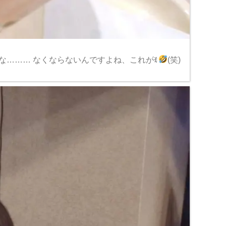
な……… なくならないんですよね、これがꉂ
(笑)