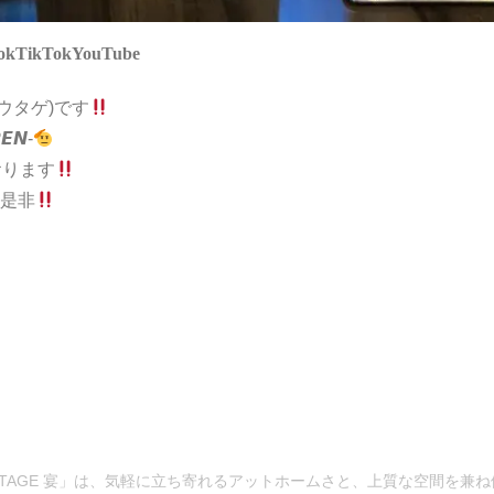
ok
TikTok
YouTube
 ウタゲ)です
𝙉-
おります
是非
 UTAGE 宴」は、気軽に立ち寄れるアットホームさと、上質な空間を兼