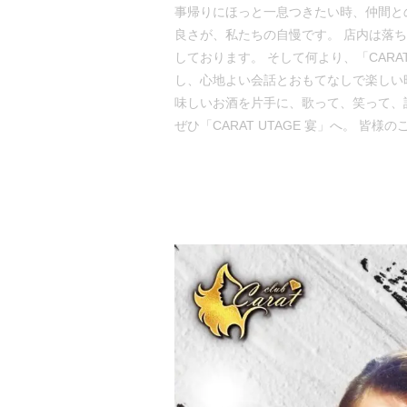
事帰りにほっと一息つきたい時、仲間と
良さが、私たちの自慢です。 店内は落
しております。 そして何より、「CAR
し、心地よい会話とおもてなしで楽しい
味しいお酒を片手に、歌って、笑って、
ぜひ「CARAT UTAGE 宴」へ。 皆