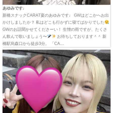
あゆみです♩
新橋スナックCARAT宴のあゆみです♩ GWはどこかへお出
かけしましたか？ 私はどこも行かずに寝てばかりでした
GWのお話聞かせてくださーい！ 生憎の雨ですが、たくさ
ん飲んで歌いましょう〜
お待ちしております＾＾ 新
橋駅烏森口から徒歩3分。 「CA…