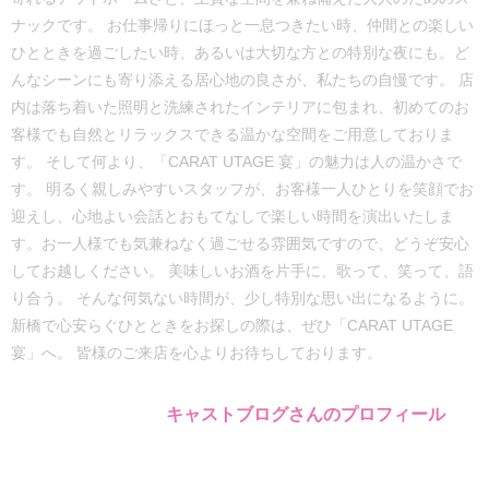
ナックです。 お仕事帰りにほっと一息つきたい時、仲間との楽しい
ひとときを過ごしたい時、あるいは大切な方との特別な夜にも。ど
んなシーンにも寄り添える居心地の良さが、私たちの自慢です。 店
内は落ち着いた照明と洗練されたインテリアに包まれ、初めてのお
客様でも自然とリラックスできる温かな空間をご用意しておりま
す。 そして何より、「CARAT UTAGE 宴」の魅力は人の温かさで
す。 明るく親しみやすいスタッフが、お客様一人ひとりを笑顔でお
迎えし、心地よい会話とおもてなしで楽しい時間を演出いたしま
す。お一人様でも気兼ねなく過ごせる雰囲気ですので、どうぞ安心
してお越しください。 美味しいお酒を片手に、歌って、笑って、語
り合う。 そんな何気ない時間が、少し特別な思い出になるように。
新橋で心安らぐひとときをお探しの際は、ぜひ「CARAT UTAGE
宴」へ。 皆様のご来店を心よりお待ちしております。
キャストブログさんのプロフィール