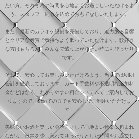
たい方。それぞれの時間を心地よくお過ごしいただけるよ
う、スタッフ一同心を込めておもてなしいたします。
また、最新のカラオケ設備を完備しており、迫力ある音響
とクリアな音質で気持ちよく歌っていただけます。歌好き
な方はもちろん、みんなで盛り上がりたい時にもぴったり
です。
そして、安心してお楽しみいただけるよう、当店では明朗
会計を徹底しております。カード手数料や不透明な追加料
金などはなく、わかりやすい料金システムでご案内してお
りますので、初めての方でも安心してご利用いただけま
す。
美味しいお酒と楽しい会話、そして心地よい音楽に包まれ
ながら、日常を少し忘れてゆったりとした時間をお過ごし