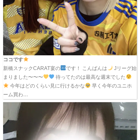
ココです
新橋スナックCARAT宴の
です！ こんばんは
Jリーグ始
まりました〜〜〜
待ってたのは最高な週末でした
今年はどのくらい見に行けるかな
早く今年のユニホ
ーム買わ…