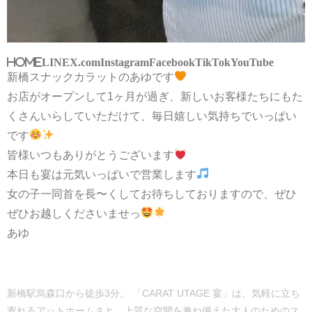
HOME
LINE
X.com
Instagram
Facebook
TikTok
YouTube
新橋スナックカラットのあゆです
お店がオープンして1ヶ月が過ぎ、新しいお客様たちにもた
くさんいらしていただけて、毎日嬉しい気持ちでいっぱい
です
皆様いつもありがとうございます
本日も宴は元気いっぱいで営業します
女の子一同首を長〜くしてお待ちしておりますので、ぜひ
ぜひお越しくださいませっ
あゆ
新橋駅烏森口から徒歩3分。 「CARAT UTAGE 宴」は、気軽に立ち
寄れるアットホームさと、上質な空間を兼ね備えた大人のためのス