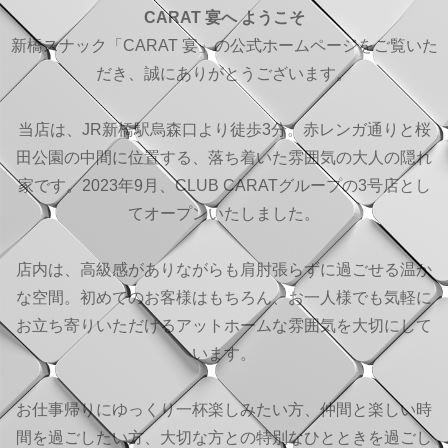
CARAT 宴へ ようこそ
新橋スナック「CARAT 宴」の公式ホームページをご覧いた
だき、誠にありがとうございます。
当店は、JR新橋駅烏森口より徒歩3分。赤レンガ通りと桜
田公園の中間に位置する、落ち着いた雰囲気の大人の隠れ
家です。2023年9月、CLUB CARATグループの3号店とし
てオープンいたしました。
店内は、高級感がありながらも肩肘張らずに過ごせる温か
な空間。初めてのお客様はもちろん、お一人様でも気軽に
お立ち寄りいただけるアットホームな雰囲気を大切にして
います。
お仕事帰りにゆっくり一杯楽しみたい方、仲間と楽しい時
間を過ごしたい方、大切な方との特別なひとときを過ごし