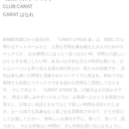
CLUB CARAT
CARAT はなれ
新橋駅烏森口から徒歩3分。 「CARAT UTAGE 宴」は、気軽に立ち
寄れるアットホームさと、上質な空間を兼ね備えた大人のためのス
ナックです。 お仕事帰りにほっと一息つきたい時、仲間との楽しい
ひとときを過ごしたい時、あるいは大切な方との特別な夜にも。ど
んなシーンにも寄り添える居心地の良さが、私たちの自慢です。 店
内は落ち着いた照明と洗練されたインテリアに包まれ、初めてのお
客様でも自然とリラックスできる温かな空間をご用意しておりま
す。 そして何より、「CARAT UTAGE 宴」の魅力は人の温かさで
す。 明るく親しみやすいスタッフが、お客様一人ひとりを笑顔でお
迎えし、心地よい会話とおもてなしで楽しい時間を演出いたしま
す。お一人様でも気兼ねなく過ごせる雰囲気ですので、どうぞ安心
してお越しください。 美味しいお酒を片手に、歌って、笑って、語
り合う。 そんな何気ない時間が、少し特別な思い出になるように。