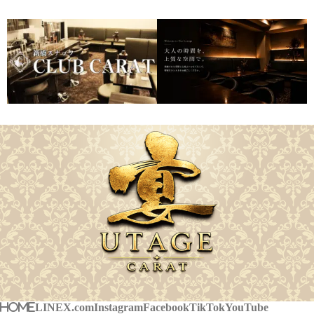
HOME
LINE
X.com
Instagram
Facebook
TikTok
YouTube