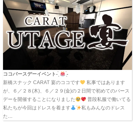
ココバースデーイベント- ̗̀
̖́-
新橋スナック CARAT 宴のココです
私事ではあります
が、６／２８(木)、６／２９(金)の２日間で初めてのバース
デーを開催することになりました
普段私服で働いてる
私たちが今回はドレスを着ます
私もみんなのドレス
た…