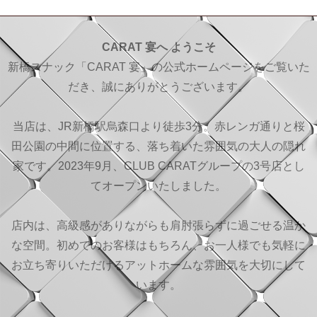
CARAT 宴へ ようこそ
新橋スナック「CARAT 宴」の公式ホームページをご覧いた
だき、誠にありがとうございます。
当店は、JR新橋駅烏森口より徒歩3分。赤レンガ通りと桜
田公園の中間に位置する、落ち着いた雰囲気の大人の隠れ
家です。2023年9月、CLUB CARATグループの3号店とし
てオープンいたしました。
店内は、高級感がありながらも肩肘張らずに過ごせる温か
な空間。初めてのお客様はもちろん、お一人様でも気軽に
お立ち寄りいただけるアットホームな雰囲気を大切にして
います。