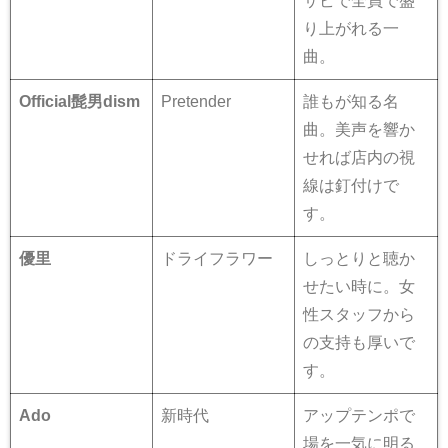
サビで全員で盛
り上がれる一
曲。
Official髭男dism
Pretender
誰もが知る名
曲。美声を響か
せれば店内の視
線は釘付けで
す。
優里
ドライフラワー
しっとりと聴か
せたい時に。女
性スタッフから
の支持も厚いで
す。
Ado
新時代
アップテンポで
場を一気に明る