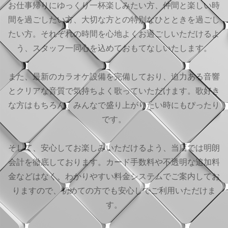
お仕事帰りにゆっくり一杯楽しみたい方、仲間と楽しい時
間を過ごしたい方、大切な方との特別なひとときを過ごし
たい方。それぞれの時間を心地よくお過ごしいただけるよ
う、スタッフ一同心を込めておもてなしいたします。
また、最新のカラオケ設備を完備しており、迫力ある音響
とクリアな音質で気持ちよく歌っていただけます。歌好き
な方はもちろん、みんなで盛り上がりたい時にもぴったり
です。
そして、安心してお楽しみいただけるよう、当店では明朗
会計を徹底しております。カード手数料や不透明な追加料
金などはなく、わかりやすい料金システムでご案内してお
りますので、初めての方でも安心してご利用いただけま
す。