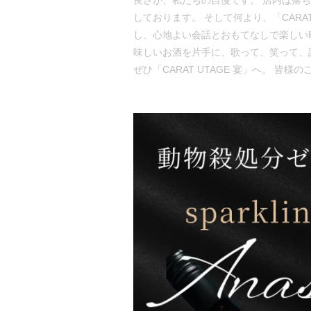
良さが、私たちの自慢です。 店内は落
しております。 そして何より、「CAR
し、心地よい会話とおもてなしで楽しい
味しいお酒を片手に、歌って、笑って、
ぜひ「CARAT UTAGE 宴」へ。 皆