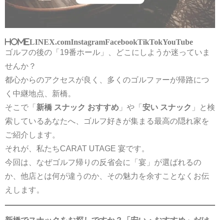
HOME
LINE
X.com
Instagram
Facebook
TikTok
YouTube
ゴルフの後の「19番ホール」、どこにしようか迷っていま
せんか？
都心からのアクセスが良く、多くのゴルファーが帰路につ
く中継地点、新橋。
そこで「
新橋 スナック おすすめ
」や「
安い スナック
」と検
索しているあなたへ、ゴルフ好きが集まる最高の隠れ家を
ご紹介します。
それが、私たちCARAT UTAGE 宴です。
今回は、なぜゴルフ帰りの反省会に「宴」が選ばれるの
か、他店とは何が違うのか、その魅力を余すことなくお伝
えします。