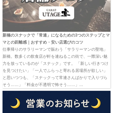
新橋のスナックで「常連」になるための3つのステップとマ
マとの距離感｜おすすめ・安い店選びのコツ
仕事帰りのサラリーマンで賑わう「サラリーマンの聖地」
新橋。数多くの飲食店が軒を連ねるこの街で、一際深い魅
力を放っているのが「スナック」です。 「新しい行きつけ
を見つけたい」「一人でふらっと寄れる居場所が欲しい」
と思いつつも、「スナックって常連さんばかりで入りづら
そう……」「料金が不透明で怖そう……」…