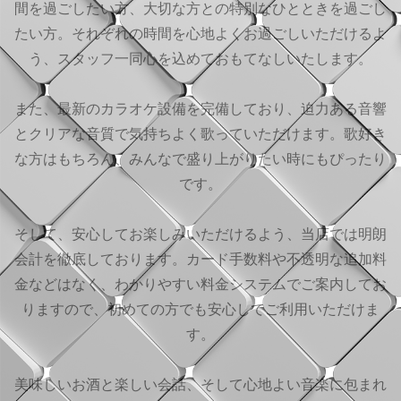
間を過ごしたい方、大切な方との特別なひとときを過ごし
たい方。それぞれの時間を心地よくお過ごしいただけるよ
う、スタッフ一同心を込めておもてなしいたします。
また、最新のカラオケ設備を完備しており、迫力ある音響
とクリアな音質で気持ちよく歌っていただけます。歌好き
な方はもちろん、みんなで盛り上がりたい時にもぴったり
です。
そして、安心してお楽しみいただけるよう、当店では明朗
会計を徹底しております。カード手数料や不透明な追加料
金などはなく、わかりやすい料金システムでご案内してお
りますので、初めての方でも安心してご利用いただけま
す。
美味しいお酒と楽しい会話、そして心地よい音楽に包まれ