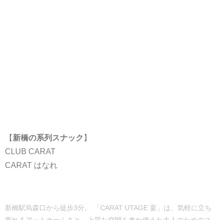
【
新橋の系列スナック
】
CLUB CARAT
CARAT はなれ
新橋駅烏森口から徒歩3分。 「CARAT UTAGE 宴」は、気軽に立ち
寄れるアットホームさと、上質な空間を兼ね備えた大人のためのス