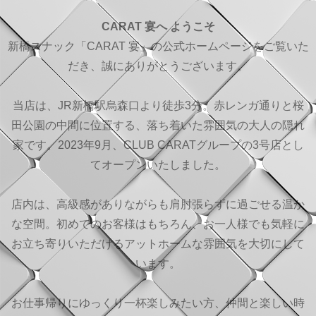
CARAT 宴へ ようこそ
新橋スナック「CARAT 宴」の公式ホームページをご覧いた
だき、誠にありがとうございます。
当店は、JR新橋駅烏森口より徒歩3分。赤レンガ通りと桜
田公園の中間に位置する、落ち着いた雰囲気の大人の隠れ
家です。2023年9月、CLUB CARATグループの3号店とし
てオープンいたしました。
店内は、高級感がありながらも肩肘張らずに過ごせる温か
な空間。初めてのお客様はもちろん、お一人様でも気軽に
お立ち寄りいただけるアットホームな雰囲気を大切にして
います。
お仕事帰りにゆっくり一杯楽しみたい方、仲間と楽しい時