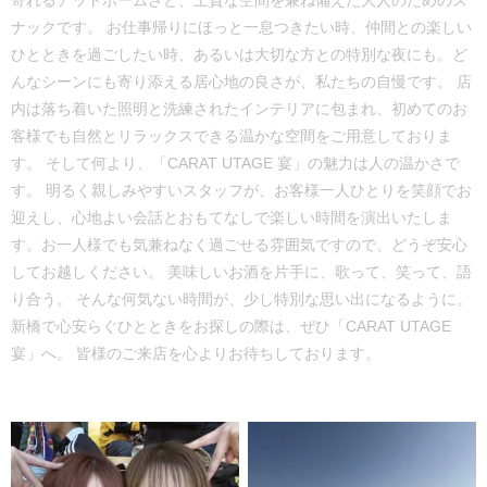
ナックです。 お仕事帰りにほっと一息つきたい時、仲間との楽しい
ひとときを過ごしたい時、あるいは大切な方との特別な夜にも。ど
んなシーンにも寄り添える居心地の良さが、私たちの自慢です。 店
内は落ち着いた照明と洗練されたインテリアに包まれ、初めてのお
客様でも自然とリラックスできる温かな空間をご用意しておりま
す。 そして何より、「CARAT UTAGE 宴」の魅力は人の温かさで
す。 明るく親しみやすいスタッフが、お客様一人ひとりを笑顔でお
迎えし、心地よい会話とおもてなしで楽しい時間を演出いたしま
す。お一人様でも気兼ねなく過ごせる雰囲気ですので、どうぞ安心
してお越しください。 美味しいお酒を片手に、歌って、笑って、語
り合う。 そんな何気ない時間が、少し特別な思い出になるように。
新橋で心安らぐひとときをお探しの際は、ぜひ「CARAT UTAGE
宴」へ。 皆様のご来店を心よりお待ちしております。