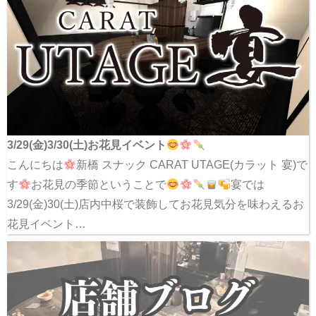
3/29(金)3/30(土)お花見イベント
こんにちは
新橋 スナック CARAT UTAGE(カラット 宴)で
す
お花見の季節ということで
宴では
3/29(金)30(土)店内中桜で装飾してお花見気分を味わえるお
花見イベント…