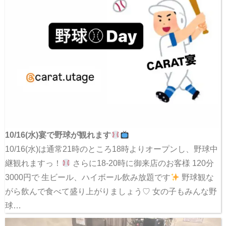
10/16(水)宴で野球が観れます
10/16(水)は通常21時のところ18時よりオープンし、野球中
継観れますっ！
さらに18-20時に御来店のお客様 120分
3000円で 生ビール、ハイボール飲み放題です
野球観な
がら飲んで食べて盛り上がりましょう♡ 女の子もみんな野
球…