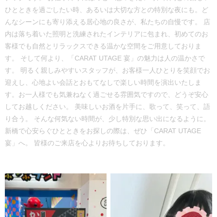
ひとときを過ごしたい時、あるいは大切な方との特別な夜にも。ど
んなシーンにも寄り添える居心地の良さが、私たちの自慢です。 店
内は落ち着いた照明と洗練されたインテリアに包まれ、初めてのお
客様でも自然とリラックスできる温かな空間をご用意しておりま
す。 そして何より、「CARAT UTAGE 宴」の魅力は人の温かさで
す。 明るく親しみやすいスタッフが、お客様一人ひとりを笑顔でお
迎えし、心地よい会話とおもてなしで楽しい時間を演出いたしま
す。お一人様でも気兼ねなく過ごせる雰囲気ですので、どうぞ安心
してお越しください。 美味しいお酒を片手に、歌って、笑って、語
り合う。 そんな何気ない時間が、少し特別な思い出になるように。
新橋で心安らぐひとときをお探しの際は、ぜひ「CARAT UTAGE
宴」へ。 皆様のご来店を心よりお待ちしております。