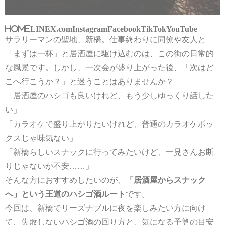
HOME
LINE
X.com
Instagram
Facebook
TikTok
YouTube
サラリーマンの聖地、新橋。仕事終わりに同僚や友人と
「まずは一杯」と居酒屋に駆け込むのは、この街の日常的
な風景です。しかし、一次会が盛り上がった後、「次はど
こへ行こうか？」と迷うことはありませんか？
「居酒屋のハシゴも良いけれど、もう少しゆっくり話した
い」
「カラオケで盛り上がりたいけれど、普通のカラオケボッ
クスじゃ味気ない」
「新橋らしいスナックに行ってみたいけど、一見さんお断
りじゃないか不安……」
そんな方におすすめしたいのが、
「居酒屋からスナック
へ」という王道のハシゴ酒ルート
です。
今回は、新橋でリーズナブルに夜を楽しみたい方に向け
て、失敗しないハシゴ酒の回り方と、気になる予算の目安