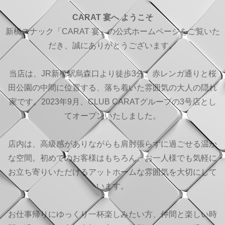
CARAT 宴へ ようこそ
新橋スナック「CARAT 宴」の公式ホームページをご覧いた
だき、誠にありがとうございます。
当店は、JR新橋駅烏森口より徒歩3分。赤レンガ通りと桜
田公園の中間に位置する、落ち着いた雰囲気の大人の隠れ
家です。2023年9月、CLUB CARATグループの3号店とし
てオープンいたしました。
店内は、高級感がありながらも肩肘張らずに過ごせる温か
な空間。初めてのお客様はもちろん、お一人様でも気軽に
お立ち寄りいただけるアットホームな雰囲気を大切にして
います。
お仕事帰りにゆっくり一杯楽しみたい方、仲間と楽しい時