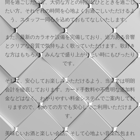
間を過ごしたい方、大切な方との特別なひとときを過ごし
たい方。それぞれの時間を心地よくお過ごしいただけるよ
う、スタッフ一同心を込めておもてなしいたします。
また、最新のカラオケ設備を完備しており、迫力ある音響
とクリアな音質で気持ちよく歌っていただけます。歌好き
な方はもちろん、みんなで盛り上がりたい時にもぴったり
です。
そして、安心してお楽しみいただけるよう、当店では明朗
会計を徹底しております。カード手数料や不透明な追加料
金などはなく、わかりやすい料金システムでご案内してお
りますので、初めての方でも安心してご利用いただけま
す。
美味しいお酒と楽しい会話、そして心地よい音楽に包まれ