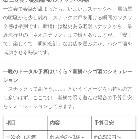
② 二次会：徒歩圏内のスナックへ移動
一次会で会話が温まったら、いよいよスナックへ。居酒屋
の喧騒から少し離れ、スナックの扉を開ける瞬間のワクワ
ク感は格別です。新橋には歴史ある老舗スナックから、最
近流行りの「ネオスナック」まで様々ありますが、「安く
て、楽しくて、明朗会計」なお店を選ぶのが、ハシゴ酒を
成功させる秘訣です。
一晩のトータル予算はいくら？新橋ハシゴ酒のシミュレー
ション
「スナックって高そう……」というイメージをお持ちの方
も多いはず。ここでは、新橋で賢く遊んだ場合の予算目安
をシミュレーションしてみます。
項目
内容
予算目安
一次会（居酒
飲み物2〜3杯＋
約3,500円〜