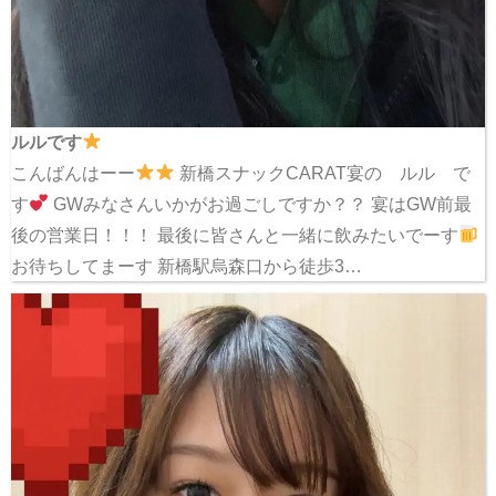
ルルです
こんばんはーー
新橋スナックCARAT宴の ルル で
す
GWみなさんいかがお過ごしですか？？ 宴はGW前最
後の営業日！！！ 最後に皆さんと一緒に飲みたいでーす
お待ちしてまーす 新橋駅烏森口から徒歩3…