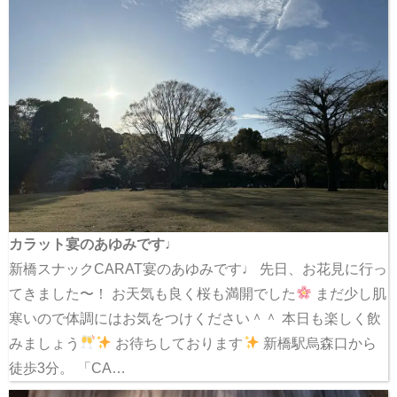
カラット宴のあゆみです♩
新橋スナックCARAT宴のあゆみです♩ 先日、お花見に行っ
てきました〜！ お天気も良く桜も満開でした
まだ少し肌
寒いので体調にはお気をつけください＾＾ 本日も楽しく飲
みましょう
お待ちしております
新橋駅烏森口から
徒歩3分。 「CA…