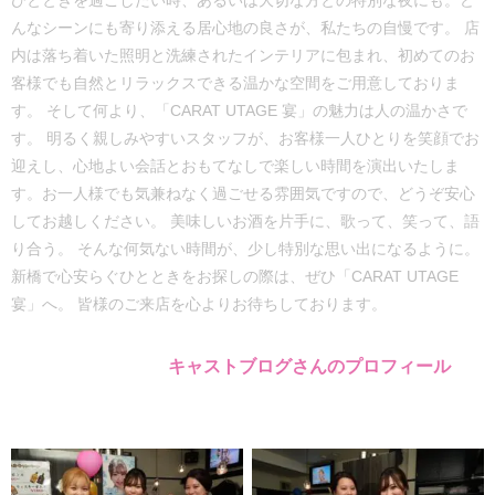
ひとときを過ごしたい時、あるいは大切な方との特別な夜にも。ど
んなシーンにも寄り添える居心地の良さが、私たちの自慢です。 店
内は落ち着いた照明と洗練されたインテリアに包まれ、初めてのお
客様でも自然とリラックスできる温かな空間をご用意しておりま
す。 そして何より、「CARAT UTAGE 宴」の魅力は人の温かさで
す。 明るく親しみやすいスタッフが、お客様一人ひとりを笑顔でお
迎えし、心地よい会話とおもてなしで楽しい時間を演出いたしま
す。お一人様でも気兼ねなく過ごせる雰囲気ですので、どうぞ安心
してお越しください。 美味しいお酒を片手に、歌って、笑って、語
り合う。 そんな何気ない時間が、少し特別な思い出になるように。
新橋で心安らぐひとときをお探しの際は、ぜひ「CARAT UTAGE
宴」へ。 皆様のご来店を心よりお待ちしております。
キャストブログさんのプロフィール