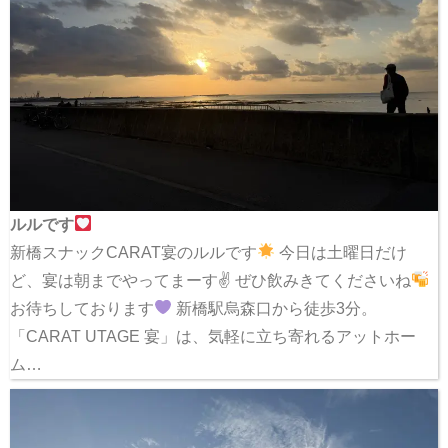
ルルです
新橋スナックCARAT宴のルルです
今日は土曜日だけ
ど、宴は朝までやってまーす✌
ぜひ飲みきてくださいね
お待ちしております
新橋駅烏森口から徒歩3分。
「CARAT UTAGE 宴」は、気軽に立ち寄れるアットホー
ム…