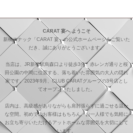
CARAT 宴へ ようこそ
新橋スナック「CARAT 宴」の公式ホームページをご覧いた
だき、誠にありがとうございます。
当店は、JR新橋駅烏森口より徒歩3分。赤レンガ通りと桜
田公園の中間に位置する、落ち着いた雰囲気の大人の隠れ
家です。2023年9月、CLUB CARATグループの3号店とし
てオープンいたしました。
店内は、高級感がありながらも肩肘張らずに過ごせる温か
な空間。初めてのお客様はもちろん、お一人様でも気軽に
お立ち寄りいただけるアットホームな雰囲気を大切にして
います。