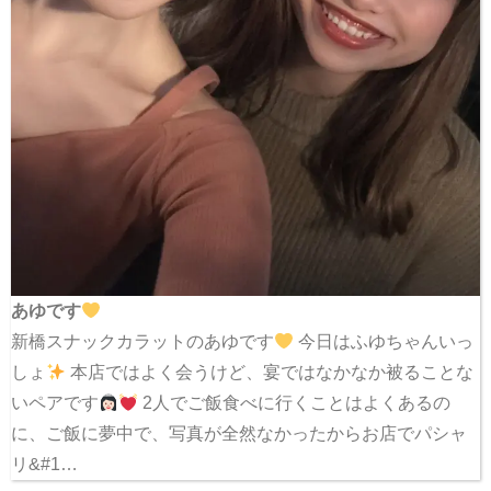
あゆです
新橋スナックカラットのあゆです
今日はふゆちゃんいっ
しょ
本店ではよく会うけど、宴ではなかなか被ることな
いペアです
2人でご飯食べに行くことはよくあるの
に、ご飯に夢中で、写真が全然なかったからお店でパシャ
リ&#1…