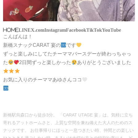
HOME
LINE
X.com
Instagram
Facebook
TikTok
YouTube
こんばんは！
新橋スナックCARAT 宴の
です
ずっと楽しみにしてたチーママバースデーが終わっちゃっ
た
2日間ずっと楽しかった
ありがとうございました
お気に入りのチーママあゆさんココ
新橋駅烏森口から徒歩3分。 「CARAT UTAGE 宴」は、気軽に立ち
寄れるアットホームさと、上質な空間を兼ね備えた大人のためのス
ナックです。 お仕事帰りにほっと一息つきたい時、仲間との楽しい