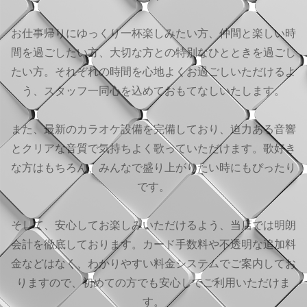
お仕事帰りにゆっくり一杯楽しみたい方、仲間と楽しい時
間を過ごしたい方、大切な方との特別なひとときを過ごし
たい方。それぞれの時間を心地よくお過ごしいただけるよ
う、スタッフ一同心を込めておもてなしいたします。
また、最新のカラオケ設備を完備しており、迫力ある音響
とクリアな音質で気持ちよく歌っていただけます。歌好き
な方はもちろん、みんなで盛り上がりたい時にもぴったり
です。
そして、安心してお楽しみいただけるよう、当店では明朗
会計を徹底しております。カード手数料や不透明な追加料
金などはなく、わかりやすい料金システムでご案内してお
りますので、初めての方でも安心してご利用いただけま
す。