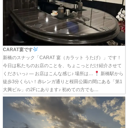
CARAT宴です
新橋のスナック「CARAT 宴（カラット うたげ）」です！
今日は私たちのお店のことを、ちょこっとだけ紹介させて
くださいっ♪ — お店はこんな感じ♪ 場所は…
新橋駅から
徒歩3分くらい！赤レンガ通りと桜田公園の間にある「第1
大興ビル」の2Fにあります♪ 初めての方でも…