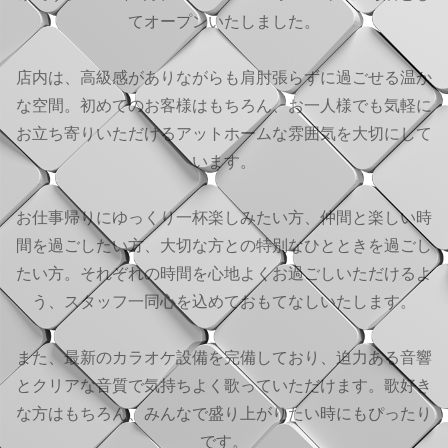
てオープンいたしました。
店内は、高級感がありながらも肩肘張らずに過ごせる温か
な空間。初めてのお客様はもちろん、お一人様でも気軽に
お立ち寄りいただけるアットホームな雰囲気を大切にして
います。
お仕事帰りにゆっくり一杯楽しみたい方、仲間と楽しい時
間を過ごしたい方、大切な方との特別なひとときを過ごし
たい方。それぞれの時間を心地よくお過ごしいただけるよ
う、スタッフ一同心を込めておもてなしいたします。
また、最新のカラオケ設備を完備しており、迫力ある音響
とクリアな音質で気持ちよく歌っていただけます。歌好き
な方はもちろん、みんなで盛り上がりたい時にもぴったり
です。