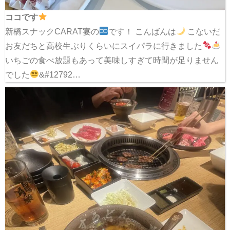
ココです
新橋スナックCARAT宴の
です！ こんばんは
こないだ
お友だちと高校生ぶりくらいにスイパラに行きました
いちごの食べ放題もあって美味しすぎて時間が足りません
でした
&#12792…