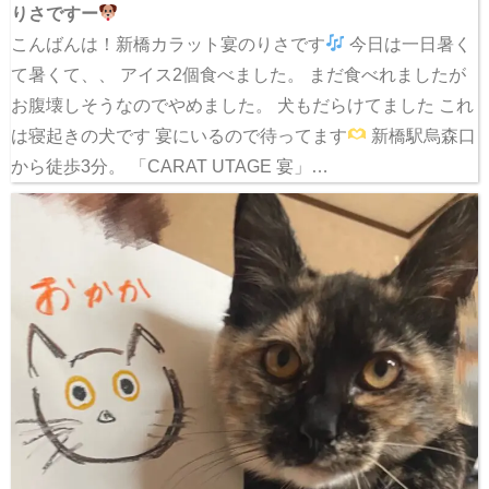
りさですー
こんばんは！新橋カラット宴のりさです
今日は一日暑く
て暑くて、、 アイス2個食べました。 まだ食べれましたが
お腹壊しそうなのでやめました。 犬もだらけてました これ
は寝起きの犬です 宴にいるので待ってます
新橋駅烏森口
から徒歩3分。 「CARAT UTAGE 宴」…