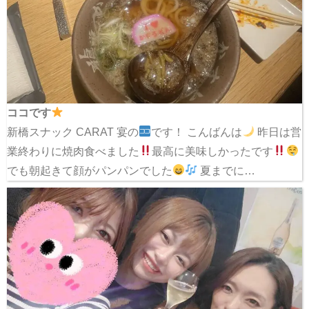
ココです
新橋スナック CARAT 宴の
です！ こんばんは
昨日は営
業終わりに焼肉食べました
最高に美味しかったです
でも朝起きて顔がパンパンでした
夏までに…