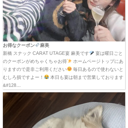
お得なクーポン
麻美
新橋 スナック CARAT UTAGE宴 麻美です
宴は曜日ごと
のクーポンがめちゃくちゃお得
ホームページトップにあ
りますので是非ご利用ください
毎日あるので使わないと
むしろ損ですよー！
本日も宴は朝まで営業しております
&#128…