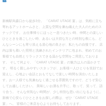
新橋駅烏森口から徒歩3分。 「CARAT UTAGE 宴」は、気軽に立ち
寄れるアットホームさと、上質な空間を兼ね備えた大人のためのス
ナックです。 お仕事帰りにほっと一息つきたい時、仲間との楽しい
ひとときを過ごしたい時、あるいは大切な方との特別な夜にも。ど
んなシーンにも寄り添える居心地の良さが、私たちの自慢です。 店
内は落ち着いた照明と洗練されたインテリアに包まれ、初めてのお
客様でも自然とリラックスできる温かな空間をご用意しておりま
す。 そして何より、「CARAT UTAGE 宴」の魅力は人の温かさで
す。 明るく親しみやすいスタッフが、お客様一人ひとりを笑顔でお
迎えし、心地よい会話とおもてなしで楽しい時間を演出いたしま
す。お一人様でも気兼ねなく過ごせる雰囲気ですので、どうぞ安心
してお越しください。 美味しいお酒を片手に、歌って、笑って、語
り合う。 そんな何気ない時間が、少し特別な思い出になるように。
新橋で心安らぐひとときをお探しの際は、ぜひ「CARAT UTAGE
宴」へ。 皆様のご来店を心よりお待ちしております。