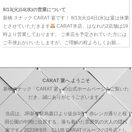
8/13(火)14(水)の営業について
新橋 スナック CARAT 宴です！ 8/13(火)14日(水)は宴は休業
とさせていただきます
CARAT本店、はなれの2店舗は19
時より営業しております。 ご来店を予定されていた方には
ご不便おかけいたしますが、ご理解の程よろしくお願…
CARAT 宴へ ようこそ
新橋スナック「CARAT 宴」の公式ホームページをご覧いた
だき、誠にありがとうございます。
当店は、JR新橋駅烏森口より徒歩3分。赤レンガ通りと桜
田公園の中間に位置する、落ち着いた雰囲気の大人の隠れ
家です。2023年9月、CLUB CARATグループの3号店とし