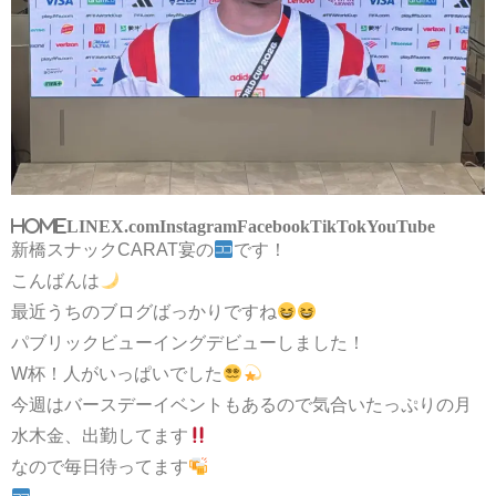
HOME
LINE
X.com
Instagram
Facebook
TikTok
YouTube
新橋スナックCARAT宴の
です！
こんばんは
最近うちのブログばっかりですね
パブリックビューイングデビューしました！
W杯！人がいっぱいでした
今週はバースデーイベントもあるので気合いたっぷりの月
水木金、出勤してます
なので毎日待ってます