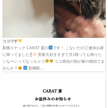
ココです
新橋スナック CARAT 宴の
です！ こないだの三連休お家
に帰ってました☝
実家大好きすぎて月1帰っても帰りた
くなーいってなっちゃう
ココ画伯の我が家の猫似てま
せんか？
新橋駅…