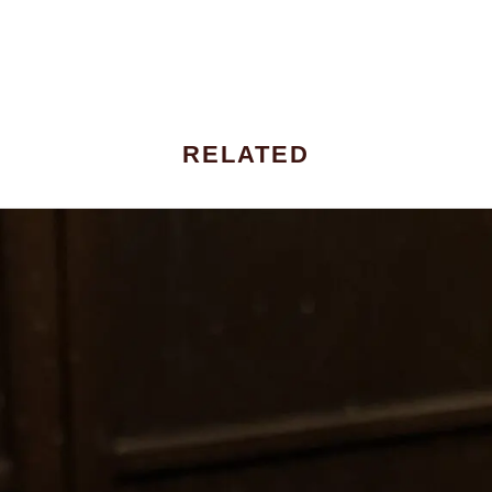
RELATED