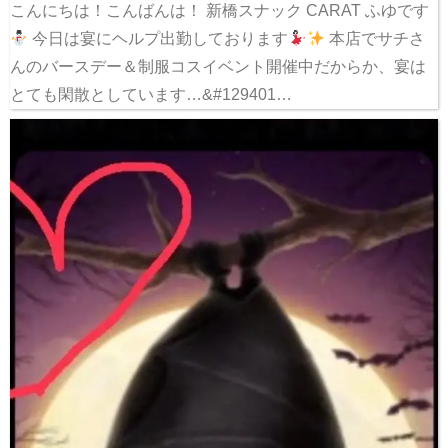
こんにちは！こんばんは！ 新橋スナック CARAT ふゆです
今日は宴にヘルプ出勤しております
本店でサチさ
んのバースデー＆制服コスイベント開催中だからか、宴は
とても閑散としています…&#129401…