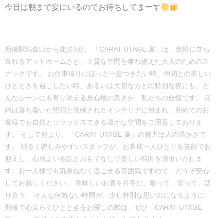
今日は朝まで宴にいるのでお待ちしてまーす
新橋駅烏森口から徒歩3分。 「CARAT UTAGE 宴」は、気軽に立ち
寄れるアットホームさと、上質な空間を兼ね備えた大人のためのス
ナックです。 お仕事帰りにほっと一息つきたい時、仲間との楽しい
ひとときを過ごしたい時、あるいは大切な方との特別な夜にも。ど
んなシーンにも寄り添える居心地の良さが、私たちの自慢です。 店
内は落ち着いた照明と洗練されたインテリアに包まれ、初めてのお
客様でも自然とリラックスできる温かな空間をご用意しておりま
す。 そして何より、「CARAT UTAGE 宴」の魅力は人の温かさで
す。 明るく親しみやすいスタッフが、お客様一人ひとりを笑顔でお
迎えし、心地よい会話とおもてなしで楽しい時間を演出いたしま
す。お一人様でも気兼ねなく過ごせる雰囲気ですので、どうぞ安心
してお越しください。 美味しいお酒を片手に、歌って、笑って、語
り合う。 そんな何気ない時間が、少し特別な思い出になるように。
新橋で心安らぐひとときをお探しの際は、ぜひ「CARAT UTAGE