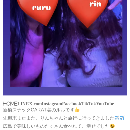
HOME
LINE
X.com
Instagram
Facebook
TikTok
YouTube
新橋スナックCARAT宴のルルです
先週末またまた、りんちゃんと旅行に行ってきました
広島で美味しいものたくさん食べれて、幸せでした