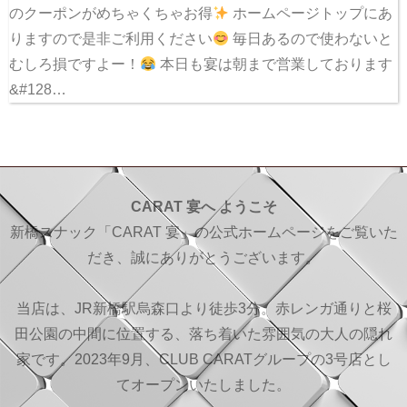
のクーポンがめちゃくちゃお得
ホームページトップにあ
りますので是非ご利用ください
毎日あるので使わないと
むしろ損ですよー！
本日も宴は朝まで営業しております
&#128…
CARAT 宴へ ようこそ
新橋スナック「CARAT 宴」の公式ホームページをご覧いた
だき、誠にありがとうございます。
当店は、JR新橋駅烏森口より徒歩3分。赤レンガ通りと桜
田公園の中間に位置する、落ち着いた雰囲気の大人の隠れ
家です。2023年9月、CLUB CARATグループの3号店とし
てオープンいたしました。