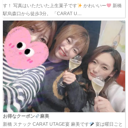
す！ 写真はいただいた上生菓子です
かわいいー
新橋
駅烏森口から徒歩3分。 「CARAT U…
お得なクーポン
麻美
新橋 スナック CARAT UTAGE宴 麻美です
宴は曜日ごと