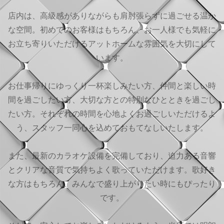
店内は、高級感がありながらも肩肘張らずに過ごせる温か
な空間。初めてのお客様はもちろん、お一人様でも気軽に
お立ち寄りいただけるアットホームな雰囲気を大切にして
います。
お仕事帰りにゆっくり一杯楽しみたい方、仲間と楽しい時
間を過ごしたい方、大切な方との特別なひとときを過ごし
たい方。それぞれの時間を心地よくお過ごしいただけるよ
う、スタッフ一同心を込めておもてなしいたします。
また、最新のカラオケ設備を完備しており、迫力ある音響
とクリアな音質で気持ちよく歌っていただけます。歌好き
な方はもちろん、みんなで盛り上がりたい時にもぴったり
です。