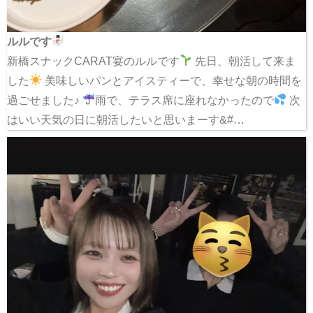
ルルです
新橋スナックCARAT宴のルルです
先日、朝活して来ま
した
美味しいパンとアイスティーで、幸せな朝の時間を
過ごせました♪
雨で、テラス席に座れなかったので
次
はいい天気の日に朝活したいと思いまーす&#…