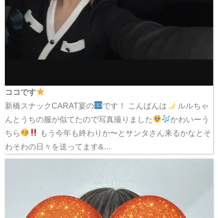
ココです
新橋スナックCARAT宴の
です！ こんばんは
ルルちゃ
んとうちの服が似てたので写真撮りました
かわいーう
ちら
もう今年も終わりか〜とサンタさん来るかなとそ
わそわの日々を送ってます&…