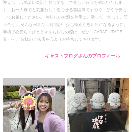
迎えし、心地よい会話とおもてなしで楽しい時間を演出いたしま
す。お一人様でも気兼ねなく過ごせる雰囲気ですので、どうぞ安心
してお越しください。 美味しいお酒を片手に、歌って、笑って、語
り合う。 そんな何気ない時間が、少し特別な思い出になるように。
新橋で心安らぐひとときをお探しの際は、ぜひ「CARAT UTAGE
宴」へ。 皆様のご来店を心よりお待ちしております。
キャストブログさんのプロフィール