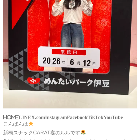
HOME
LINE
X.com
Instagram
Facebook
TikTok
YouTube
こんばんは
新橋スナックCARAT宴のルルです