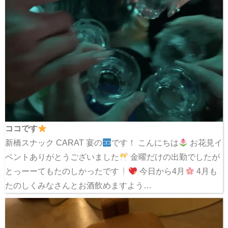
ココです
新橋スナック CARAT 宴の
です！ こんにちは
お花見イ
ベントありがとうございました
金曜だけの出勤でしたが
とっーーてもたのしかったです
今日から4月
4月も
たのしくみなさんとお酒飲めますよう…