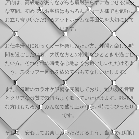
店内は、高級感がありながらも肩肘張らずに過ごせる温か
な空間。初めてのお客様はもちろん、お一人様でも気軽に
お立ち寄りいただけるアットホームな雰囲気を大切にして
います。
お仕事帰りにゆっくり一杯楽しみたい方、仲間と楽しい時
間を過ごしたい方、大切な方との特別なひとときを過ごし
たい方。それぞれの時間を心地よくお過ごしいただけるよ
う、スタッフ一同心を込めておもてなしいたします。
また、最新のカラオケ設備を完備しており、迫力ある音響
とクリアな音質で気持ちよく歌っていただけます。歌好き
な方はもちろん、みんなで盛り上がりたい時にもぴったり
です。
そして、安心してお楽しみいただけるよう、当店では明朗