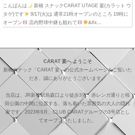
こんばんは
新橋 スナックCARAT UTAGE 宴(カラット ウ
タゲ)です
9/17(火)は 通常21時オープンのところ 19時に
オープン
店内野球中継も観れて
&#x…
CARAT 宴へ ようこそ
新橋スナック「CARAT 宴」の公式ホームページをご覧いた
だき、誠にありがとうございます。
当店は、JR新橋駅烏森口より徒歩3分。赤レンガ通りと桜
田公園の中間に位置する、落ち着いた雰囲気の大人の隠れ
家です。2023年9月、CLUB CARATグループの3号店とし
てオープンいたしました。