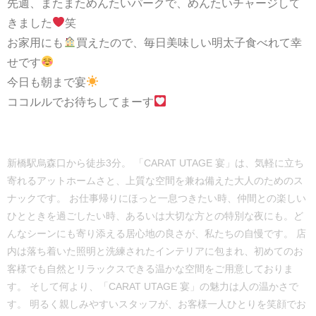
先週、またまためんたいパークで、めんたいチャージして
きました
笑
お家用にも
買えたので、毎日美味しい明太子食べれて幸
せです
今日も朝まで宴
ココルルでお待ちしてまーす
新橋駅烏森口から徒歩3分。 「CARAT UTAGE 宴」は、気軽に立ち
寄れるアットホームさと、上質な空間を兼ね備えた大人のためのス
ナックです。 お仕事帰りにほっと一息つきたい時、仲間との楽しい
ひとときを過ごしたい時、あるいは大切な方との特別な夜にも。ど
んなシーンにも寄り添える居心地の良さが、私たちの自慢です。 店
内は落ち着いた照明と洗練されたインテリアに包まれ、初めてのお
客様でも自然とリラックスできる温かな空間をご用意しておりま
す。 そして何より、「CARAT UTAGE 宴」の魅力は人の温かさで
す。 明るく親しみやすいスタッフが、お客様一人ひとりを笑顔でお