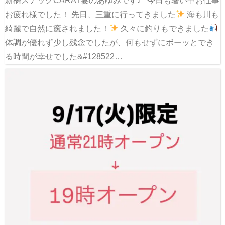
新橋スナックCARAT宴のあゆみです♩ 今日も暑い中お仕事
お疲れ様でした！ 先日、三重に行ってきました
海も川も
綺麗で自然に癒されました！
久々に釣りもできました
体調が優れず少し残念でしたが、何もせずにボーッとでき
る時間が幸せでした&#128522…