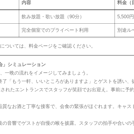
内容
料金（
飲み放題・歌い放題（90分）
5,500
完全個室でのプライベート利用
別途ル
については、
料金ページ
をご確認ください。
二次会」シミュレーション
、一晩の流れをイメージしてみましょう。
会食終了「もう一軒、いいところがありますよ」とゲストを誘い、
宴 到着洗練されたエントランスでスタッフが笑顔でお出迎え。事前に
ム高品質なお酒と丁寧な接客で、会食の緊張がほぐれます。キャ
最高級の音響でゲストが自慢の喉を披露。スタッフの拍手や合い