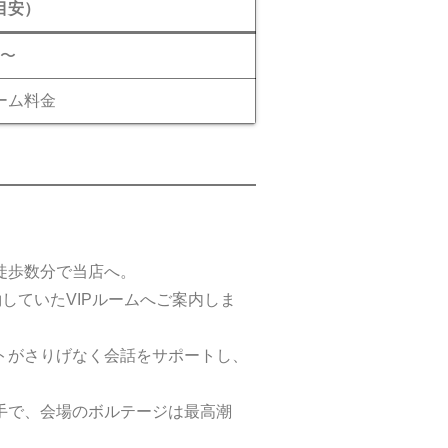
目安）
円〜
ーム料金
徒歩数分で当店へ。
予約していたVIPルームへご案内しま
ストがさりげなく会話をサポートし、
の手で、会場のボルテージは最高潮